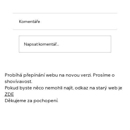
Komentáře
Napsat komentář...
PO VELIKONOCÍCH + Nahrávka
ukázkové lekce
Probíhá přepínání webu na novou verzi. Prosíme o
shovívavost.
Pokud byste něco nemohli najít, odkaz na starý web je
ZDE
Děkujeme za pochopení.