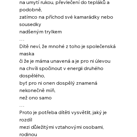
na umytí rukou, převlečení do tepláků a 
podobně,
zatímco na příchod své kamarádky nebo 
sousedky
nadšeným trylkem
…
Dítě neví, že mnohé z toho je společenská 
maska
či že je máma unavená a je pro ni úlevou
na chvíli spočinout v energii druhého 
dospělého,
byť pro ni onen dospělý znamená 
nekonečně míň,
než ono samo
…
Proto je potřeba dítěti vysvětlit, jaký je 
rozdíl 
mezi důležitými vztahovými osobami, 
rodinou