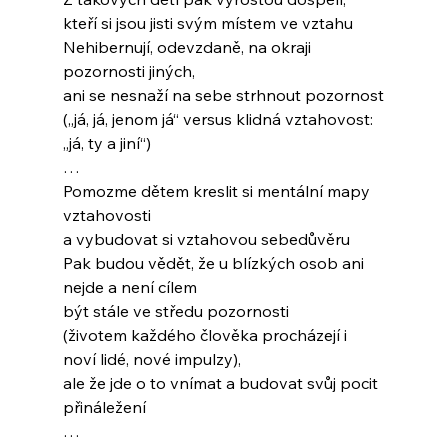
kteří si jsou jisti svým místem ve vztahu
Nehibernují, odevzdaně, na okraji 
pozornosti jiných,
ani se nesnaží na sebe strhnout pozornost
(„já, já, jenom já“ versus klidná vztahovost: 
„já, ty a jiní“)
…
Pomozme dětem kreslit si mentální mapy 
vztahovosti
a vybudovat si vztahovou sebedůvěru
Pak budou vědět, že u blízkých osob ani 
nejde a není cílem
být stále ve středu pozornosti
(životem každého člověka procházejí i 
noví lidé, nové impulzy),
ale že jde o to vnímat a budovat svůj pocit 
přináležení
…