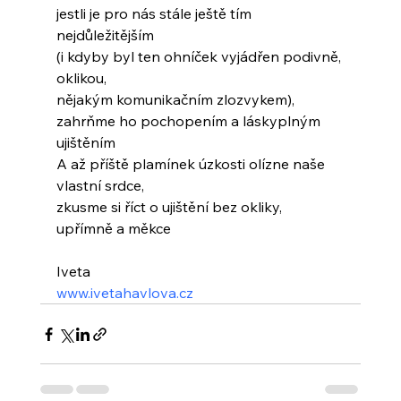
jestli je pro nás stále ještě tím 
nejdůležitějším
(i kdyby byl ten ohníček vyjádřen podivně, 
oklikou,
nějakým komunikačním zlozvykem),
zahrňme ho pochopením a láskyplným 
ujištěním
A až příště plamínek úzkosti olízne naše 
vlastní srdce,
zkusme si říct o ujištění bez okliky,
upřímně a měkce
Iveta
www.ivetahavlova.cz