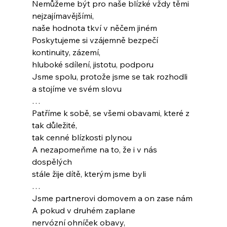
Nemůžeme být pro naše blízké vždy těmi 
nejzajímavějšími,
naše hodnota tkví v něčem jiném
Poskytujeme si vzájemně bezpečí 
kontinuity, zázemí,
hluboké sdílení, jistotu, podporu
Jsme spolu, protože jsme se tak rozhodli
a stojíme ve svém slovu
…
Patříme k sobě, se všemi obavami, které z 
tak důležité,
tak cenné blízkosti plynou
A nezapomeňme na to, že i v nás 
dospělých
stále žije dítě, kterým jsme byli
…
Jsme partnerovi domovem a on zase nám
A pokud v druhém zaplane 
nervózní ohníček obavy, 