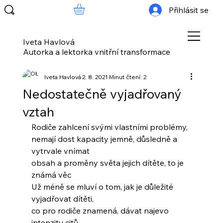
Přihlásit se
Iveta Havlová
Autorka a lektorka vnitřní transformace
Iveta Havlová
2. 8. 2021
Minut čtení: 2
Nedostatečně vyjadřovaný
vztah
Rodiče zahlcení svými vlastními problémy, 
nemají dost kapacity jemně, důsledně a 
vytrvale vnímat
obsah a proměny světa jejich dítěte, to je 
známá věc
Už méně se mluví o tom, jak je důležité 
vyjadřovat dítěti,
co pro rodiče znamená, dávat najevo 
intenzitu citů