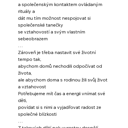
a společenským kontaktem ovládaným 
rituály a
dát mu tím možnost nespojovat si 
společenské tanečky 
se vztahovostí a svým vlastním 
sebeobrazem
…
Zároveň je třeba nastavit své životní 
tempo tak, 
abychom domů nechodili odpočívat od 
života,
ale abychom doma s rodinou žili svůj život 
a vztahovost
Potřebujeme mít čas a energii vnímat své 
děti,
povídat si s nimi a vyjadřovat radost ze 
společné blízkosti
…
Z takových dětí pak vyrostou dospělí,