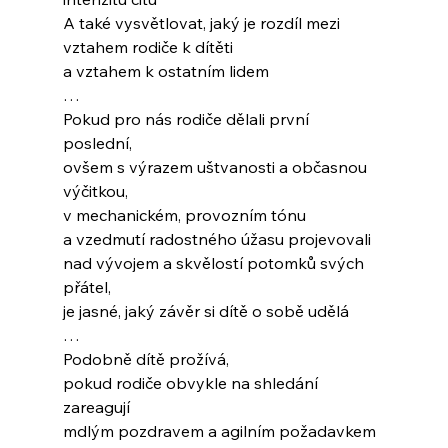
A také vysvětlovat, jaký je rozdíl mezi 
vztahem rodiče k dítěti
a vztahem k ostatním lidem
…
Pokud pro nás rodiče dělali první 
poslední, 
ovšem s výrazem uštvanosti a občasnou 
výčitkou,
v mechanickém, provozním tónu
a vzedmutí radostného úžasu projevovali
nad vývojem a skvělostí potomků svých 
přátel,
je jasné, jaký závěr si dítě o sobě udělá
…
Podobně dítě prožívá, 
pokud rodiče obvykle na shledání 
zareagují
mdlým pozdravem a agilním požadavkem