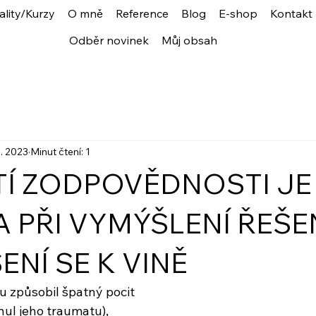
ality/Kurzy
O mně
Reference
Blog
E-shop
Kontakt
Odběr novinek
Můj obsah
3. 2023
Minut čtení: 1
TÍ ZODPOVĚDNOSTI JE
A PŘI VYMÝŠLENÍ ŘEŠE
ENÍ SE K VINĚ
 způsobil špatný pocit
knul jeho traumatu),