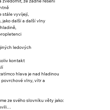
a zvědomit, že žádné řešení
ntně
stále vyvíjejí,
 jako další a další vlny
hladině,
propletenci
jiných ledových
oliv kontakt 
lí
zatímco hlava je nad hladinou
u povrchové vlny, vítr a 
e ze svého slovníku věty jako:
uvili…