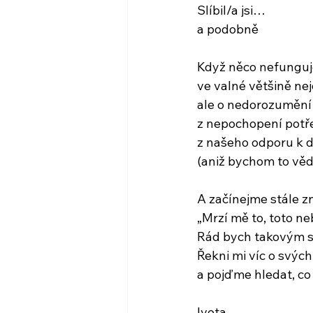
Slíbil/a jsi…
a podobně
Když něco nefunguje
ve valné většině nej
ale o nedorozumění
z nepochopení potř
z našeho odporu k d
(aniž bychom to věd
A začínejme stále z
„Mrzí mě to, toto 
Rád bych takovým s
Řekni mi víc o svých
a pojďme hledat, co
Iveta