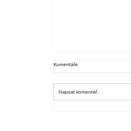
VIDEO: NARCIS A
Komentáře
PSYCHOPAT, BERLIČKY
DNEŠKA
Více ve videu. A také pozvánka.
:) Krásný den! Iveta
Napsat komentář...
www.ivetahavlova.cz A jestli
můžete, poprosím o sdílení. ☺️
❤️ VIDEO: https://youtu.be/8-
UfZx6erho A tady je
PŘIHLÁŠKA na ukázkovou lekci
i celý kur