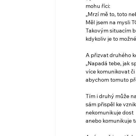
mohu říci:
„Mrzí mě to, toto 
Měl jsem na mysli T
Takovým situacím b
kdykoliv je to mož
A přizvat druhého 
„Napadá tebe, jak s
více komunikovat či j
abychom tomuto př
Tím i druhý může n
sám přispěl ke vznik
nekomunikuje dost 
anebo komunikuje t