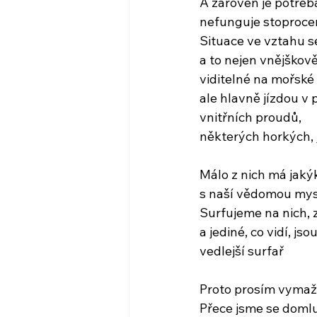
A zároveň je potřeb
nefunguje stoproce
Situace ve vztahu se 
a to nejen vnějškově,
viditelné na mořské 
ale hlavně jízdou v 
vnitřních proudů,
některých horkých, 
Málo z nich má jakýk
s naší vědomou mys
Surfujeme na nich, 
a jediné, co vidí, jso
vedlejší surfař
Proto prosím vymažm
Přece jsme se doml