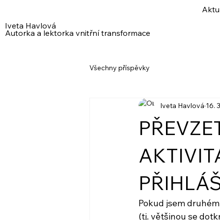
Aktu
Iveta Havlová
Autorka a lektorka vnitřní transformace
Všechny příspěvky
Iveta Havlová
16. 
PŘEVZE
AKTIVIT
PŘIHLÁŠ
Pokud jsem druhému
(tj. většinou se dot