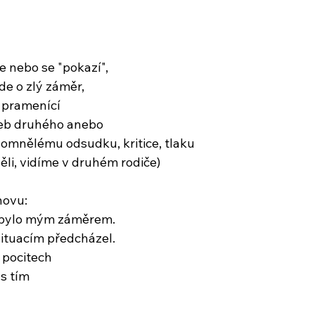
 nebo se "pokazí", 
de o zlý záměr,
 pramenící 
eb druhého anebo
omnělému odsudku, kritice, tlaku
ěli, vidíme v druhém rodiče)
novu:
nebylo mým záměrem.
ituacím předcházel.
 pocitech
 s tím