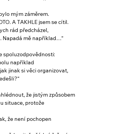
nebylo mým záměrem.
OTO. A TAKHLE jsem se cítil.
ych rád předcházel,
né. Napadá mě například…“
ke spoluzodpovědnosti:
polu například 
ak jinak si věci organizovat,
edešli?“
ahlédnout, že jistým způsobem
u situace, protože 
ak, že není pochopen