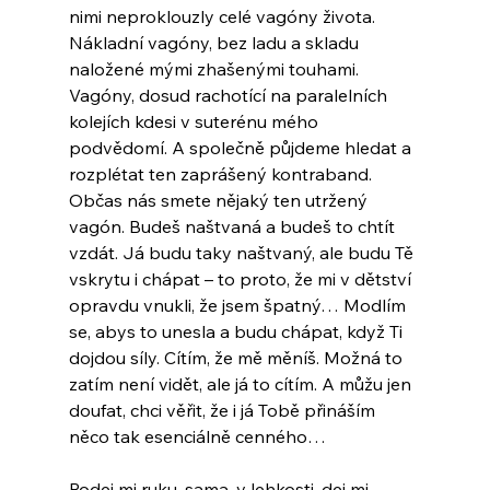
nimi neproklouzly celé vagóny života. 
Nákladní vagóny, bez ladu a skladu 
naložené mými zhašenými touhami. 
Vagóny, dosud rachotící na paralelních 
kolejích kdesi v suterénu mého 
podvědomí. A společně půjdeme hledat a 
rozplétat ten zaprášený kontraband. 
Občas nás smete nějaký ten utržený 
vagón. Budeš naštvaná a budeš to chtít 
vzdát. Já budu taky naštvaný, ale budu Tě 
vskrytu i chápat – to proto, že mi v dětství 
opravdu vnukli, že jsem špatný… Modlím 
se, abys to unesla a budu chápat, když Ti 
dojdou síly. Cítím, že mě měníš. Možná to 
zatím není vidět, ale já to cítím. A můžu jen 
doufat, chci věřit, že i já Tobě přináším 
něco tak esenciálně cenného… 
Podej mi ruku, sama, v lehkosti, dej mi 