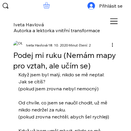
Přihlásit se
Iveta Havlová
Autorka a lektorka vnitřní transformace
Iveta Havlová
18. 10. 2020
Minut čtení: 2
Podej mi ruku (Nemám mapy
pro vztah, ale učím se)
Když jsem byl malý, nikdo se mě neptal: 
Jak se cítíš? 
(pokud jsem zrovna nebyl nemocný)
Od chvíle, co jsem se naučil chodit, už mě 
nikdo nedržel za ruku.
(pokud zrovna nechtěl, abych šel rychleji)
Když už jsem uměl mluvit, nikdo se mě 