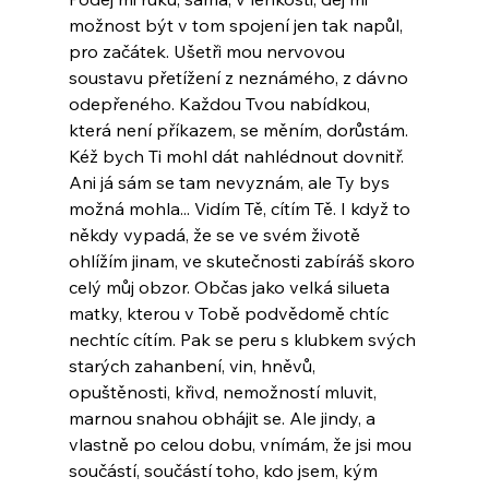
možnost být v tom spojení jen tak napůl, 
pro začátek. Ušetři mou nervovou 
soustavu přetížení z neznámého, z dávno 
odepřeného. Každou Tvou nabídkou, 
která není příkazem, se měním, dorůstám. 
Kéž bych Ti mohl dát nahlédnout dovnitř. 
Ani já sám se tam nevyznám, ale Ty bys 
možná mohla... Vidím Tě, cítím Tě. I když to 
někdy vypadá, že se ve svém životě 
ohlížím jinam, ve skutečnosti zabíráš skoro 
celý můj obzor. Občas jako velká silueta 
matky, kterou v Tobě podvědomě chtíc 
nechtíc cítím. Pak se peru s klubkem svých 
starých zahanbení, vin, hněvů, 
opuštěnosti, křivd, nemožností mluvit, 
marnou snahou obhájit se. Ale jindy, a 
vlastně po celou dobu, vnímám, že jsi mou 
součástí, součástí toho, kdo jsem, kým 