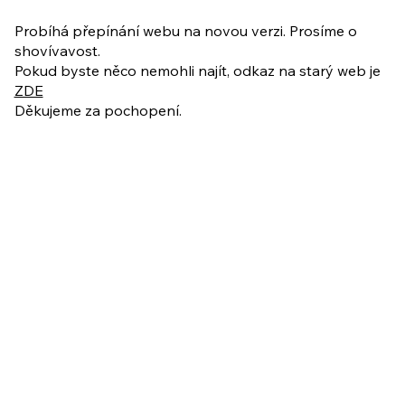
PO VELIKONOCÍCH + Nahrávka
ukázkové lekce
Probíhá přepínání webu na novou verzi. Prosíme o
shovívavost.
Pokud byste něco nemohli najít, odkaz na starý web je
ZDE
Děkujeme za pochopení.