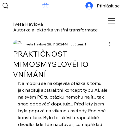
Přihlásit se
Iveta Havlová
Autorka a lektorka vnitřní transformace
Iveta Havlová
28. 7. 2024
Minut čtení: 1
PRAKTIČNOST
MIMOSMYSLOVÉHO
VNÍMÁNÍ
Na mobilu se mi objevila otázka k tomu, 
jak naciťuji abstraktní koncept typu AI, ale 
na svém PC tu otázku nemohu najít... tak 
snad odpověď doputuje... Před lety jsem 
byla poprvé na víkendu metody Rodinné 
konstelace. Bylo to jakési terapeutické 
divadlo, kde lidé naciťovali, co například 