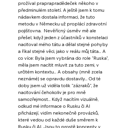
prožíval praprapradědeček někoho v 
předminulém století. A ještě jsem k tomu 
nádavkem dostala informaci, že tuto 
metodu v Německu už proplácí zdravotní 
pojišťovna.  Nevěřícný úsměv mě ale 
přešel, když jeden z účastníků v konstelaci 
naciťoval mého tátu a dělal stejné pohyby 
a říkal stejné věci, jako v reálu můj táta... A 
co více: Byla jsem vybrána do role "Ruska", 
měla jsem nacítit mluvit za tuto zemi, v 
určitém kontextu... A obsahy (mně zcela 
neznámé) se opravdu dostavily... Od té 
doby jsem už viděla tolik "zázraků", že 
naciťování čehokoliv je pro mně 
samozřejmost... Když nacítím vizuálně, 
odkud mé informace o Rusku či AI 
přicházejí, vidím nekonečně provázků, 
které vedou od každé duše směrem k 
Rusku či AI. Jsou to prostě koncepty v 