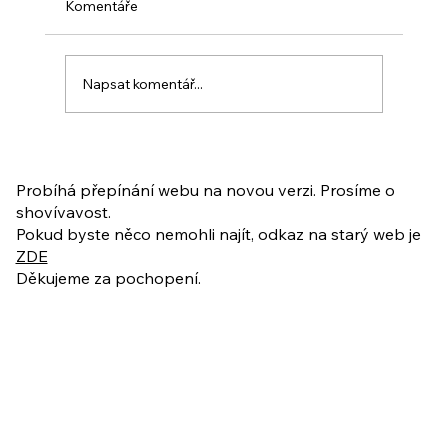
Komentáře
Napsat komentář...
PO VELIKONOCÍCH + Nahrávka
ukázkové lekce
Probíhá přepínání webu na novou verzi. Prosíme o
shovívavost.
Pokud byste něco nemohli najít, odkaz na starý web je
ZDE
Děkujeme za pochopení.