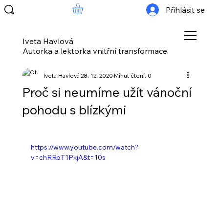
Přihlásit se
Iveta Havlová
Autorka a lektorka vnitřní transformace
Iveta Havlová
28. 12. 2020
Minut čtení: 0
Proč si neumíme užít vánoční
pohodu s blízkými
https://www.youtube.com/watch?
v=chRRoT1PkjA&t=10s