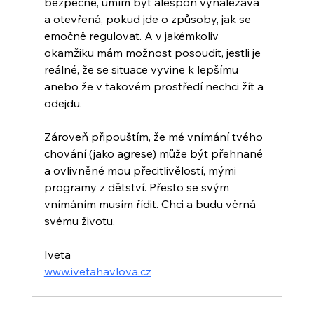
bezpečně, umím být alespoň vynalézavá 
a otevřená, pokud jde o způsoby, jak se 
emočně regulovat. A v jakémkoliv 
okamžiku mám možnost posoudit, jestli je 
reálné, že se situace vyvine k lepšímu 
anebo že v takovém prostředí nechci žít a 
odejdu.
Zároveň připouštím, že mé vnímání tvého 
chování (jako agrese) může být přehnané 
a ovlivněné mou přecitlivělostí, mými 
programy z dětství. Přesto se svým 
vnímáním musím řídit. Chci a budu věrná 
svému životu.
Iveta
www.ivetahavlova.cz