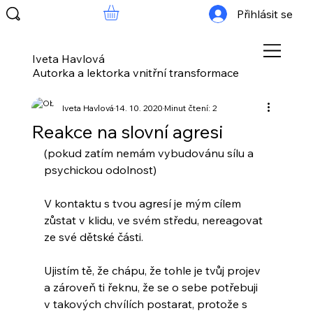
Přihlásit se
Iveta Havlová
Autorka a lektorka vnitřní transformace
Iveta Havlová
14. 10. 2020
Minut čtení: 2
Reakce na slovní agresi
(pokud zatím nemám vybudovánu sílu a 
psychickou odolnost)
V kontaktu s tvou agresí je mým cílem 
zůstat v klidu, ve svém středu, nereagovat 
ze své dětské části.
Ujistím tě, že chápu, že tohle je tvůj projev 
a zároveň ti řeknu, že se o sebe potřebuji 
v takových chvílích postarat, protože s 