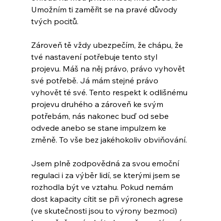
Umožním ti zaměřit se na pravé důvody 
tvých pocitů.
Zároveň tě vždy ubezpečím, že chápu, že 
tvé nastavení potřebuje tento styl 
projevu. Máš na něj právo, právo vyhovět 
své potřebě. Já mám stejné právo 
vyhovět té své. Tento respekt k odlišnému 
projevu druhého a zároveň ke svým 
potřebám, nás nakonec buď od sebe 
odvede anebo se stane impulzem ke 
změně. To vše bez jakéhokoliv obviňování.
Jsem plně zodpovědná za svou emoční 
regulaci i za výběr lidí, se kterými jsem se 
rozhodla být ve vztahu. Pokud nemám 
dost kapacity cítit se při výronech agrese 
(ve skutečnosti jsou to výrony bezmoci) 