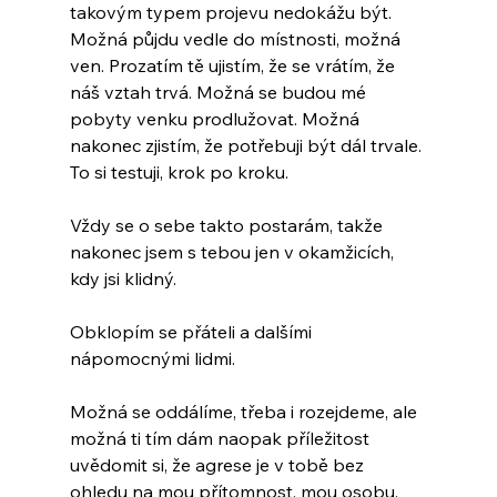
takovým typem projevu nedokážu být. 
Možná půjdu vedle do místnosti, možná 
ven. Prozatím tě ujistím, že se vrátím, že 
náš vztah trvá. Možná se budou mé 
pobyty venku prodlužovat. Možná 
nakonec zjistím, že potřebuji být dál trvale. 
To si testuji, krok po kroku.
Vždy se o sebe takto postarám, takže 
nakonec jsem s tebou jen v okamžicích, 
kdy jsi klidný.
Obklopím se přáteli a dalšími 
nápomocnými lidmi.
Možná se oddálíme, třeba i rozejdeme, ale 
možná ti tím dám naopak příležitost 
uvědomit si, že agrese je v tobě bez 
ohledu na mou přítomnost, mou osobu. 