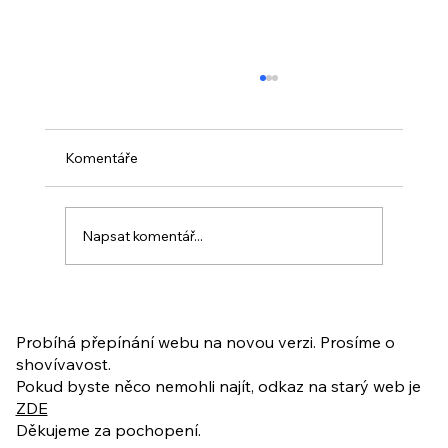
Komentáře
Napsat komentář...
PO VELIKONOCÍCH + Nahrávka
ukázkové lekce
Probíhá přepínání webu na novou verzi. Prosíme o
shovívavost.
Pokud byste něco nemohli najít, odkaz na starý web je
ZDE
Děkujeme za pochopení.