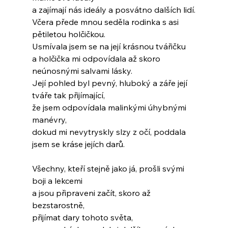
a zajímají nás ideály a posvátno dalších lidí.
Včera přede mnou seděla rodinka s asi 
pětiletou holčičkou.
Usmívala jsem se na její krásnou tvářičku
a holčička mi odpovídala až skoro 
neúnosnými salvami lásky.
Její pohled byl pevný, hluboký a záře její 
tváře tak přijímající,
že jsem odpovídala malinkými úhybnými 
manévry,
dokud mi nevytryskly slzy z očí, poddala 
jsem se kráse jejích darů.
Všechny, kteří stejně jako já, prošli svými 
boji a lekcemi
a jsou připraveni začít, skoro až 
bezstarostně,
přijímat dary tohoto světa,