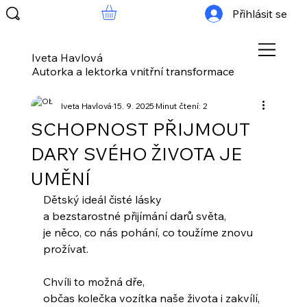
Přihlásit se
Iveta Havlová
Autorka a lektorka vnitřní transformace
Iveta Havlová
15. 9. 2025
Minut čtení: 2
SCHOPNOST PŘIJMOUT
DARY SVÉHO ŽIVOTA JE
UMĚNÍ
Dětský ideál čisté lásky
a bezstarostné přijímání darů světa,
je něco, co nás pohání, co toužíme znovu 
prožívat.
Chvíli to možná dře,
občas kolečka vozítka naše života i zakvílí,