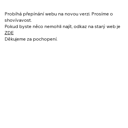
PO VELIKONOCÍCH + Nahrávka
ukázkové lekce
Probíhá přepínání webu na novou verzi. Prosíme o
shovívavost.
Pokud byste něco nemohli najít, odkaz na starý web je
ZDE
Děkujeme za pochopení.