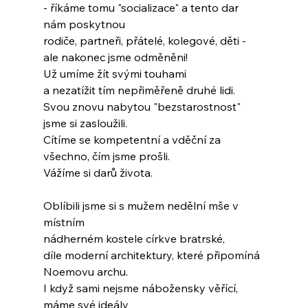
- říkáme tomu "socializace" a tento dar 
nám poskytnou
rodiče, partneři, přátelé, kolegové, děti -
ale nakonec jsme odměněni!
Už umíme žít svými touhami
a nezatížit tím nepřiměřeně druhé lidi.
Svou znovu nabytou "bezstarostnost" 
jsme si zasloužili.
Cítíme se kompetentní a vděční za 
všechno, čím jsme prošli.
Vážíme si darů života.
Oblíbili jsme si s mužem nedělní mše v 
místním
nádherném kostele církve bratrské,
díle moderní architektury, které připomíná 
Noemovu archu.
I když sami nejsme nábožensky věřící, 
máme své ideály