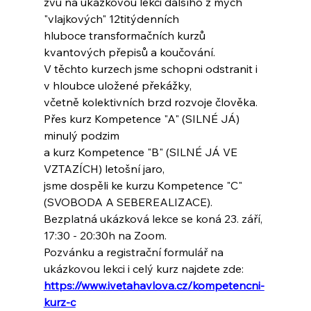
zvu na ukázkovou lekci dalšího z mých 
"vlajkových" 12titýdenních
hluboce transformačních kurzů 
kvantových přepisů a koučování.
V těchto kurzech jsme schopni odstranit i 
v hloubce uložené překážky, 
včetně kolektivních brzd rozvoje člověka.
Přes kurz Kompetence "A" (SILNÉ JÁ) 
minulý podzim
a kurz Kompetence "B" (SILNÉ JÁ VE 
VZTAZÍCH) letošní jaro,
jsme dospěli ke kurzu Kompetence "C" 
(SVOBODA A SEBEREALIZACE).
Bezplatná ukázková lekce se koná
23. září, 
17:30 - 20:30h na Zoom.
Pozvánku a registrační formulář na 
ukázkovou lekci
i celý kurz najdete zde: 
https://www.ivetahavlova.cz/kompetencni-
kurz-c