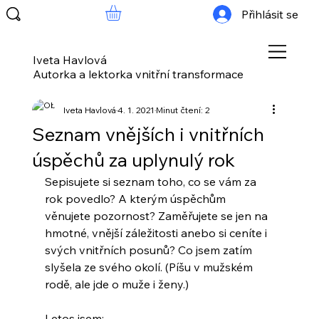
Přihlásit se
Iveta Havlová
Autorka a lektorka vnitřní transformace
Iveta Havlová
4. 1. 2021
Minut čtení: 2
Seznam vnějších i vnitřních
úspěchů za uplynulý rok
Sepisujete si seznam toho, co se vám za 
rok povedlo? A kterým úspěchům 
věnujete pozornost? Zaměřujete se jen na 
hmotné, vnější záležitosti anebo si ceníte i 
svých vnitřních posunů? Co jsem zatím 
slyšela ze svého okolí. (Píšu v mužském 
rodě, ale jde o muže i ženy.)
Letos jsem: