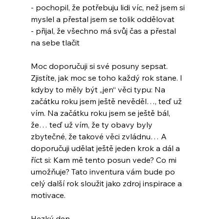
- pochopil, že potřebuju lidi víc, než jsem si 
myslel a přestal jsem se tolik oddělovat
- přijal, že všechno má svůj čas a přestal 
na sebe tlačit
Moc doporučuji si své posuny sepsat. 
Zjistíte, jak moc se toho každý rok stane. I 
kdyby to měly být „jen“ věci typu: Na 
začátku roku jsem ještě nevěděl…, teď už 
vím. Na začátku roku jsem se ještě bál, 
že… teď už vím, že ty obavy byly 
zbytečné, že takové věci zvládnu… A 
doporučuji udělat ještě jeden krok a dál a 
říct si: Kam mě tento posun vede? Co mi 
umožňuje? Tato inventura vám bude po 
celý další rok sloužit jako zdroj inspirace a 
motivace.
Hezký den