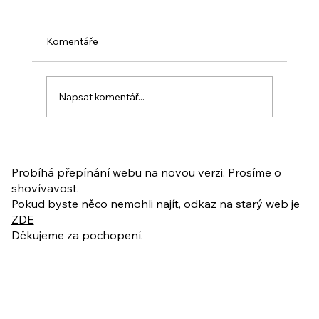
Komentáře
Napsat komentář...
PO VELIKONOCÍCH + Nahrávka
ukázkové lekce
Probíhá přepínání webu na novou verzi. Prosíme o
shovívavost.
Pokud byste něco nemohli najít, odkaz na starý web je
ZDE
Děkujeme za pochopení.