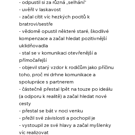
- odpustil si za různá „selhání“
- uvěřil v laskavost
- začal cítit víc hezkých pocitů k 
bratrovi/sestře
- vědomě opustil některé staré, škodlivé 
kompenzace a začal hledat pozitivnější 
uklidňovadla
- stal se v komunikaci otevřenější a 
přímočařejší
- objevil starý vzdor k rodičům jako příčinu 
toho, proč mi drhne komunikace a 
spolupráce s partnerem
- částečně přestal lpět na touze po ideálu 
(a odporu k realitě) a začal hledat nové 
cesty
- přestal se bát v noci venku
- přežil své závislosti a pochopil je
- vystoupil ze své hlavy a začal myšlenky 
víc realizovat