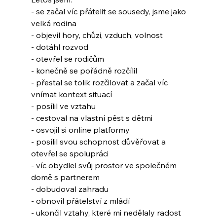
- se začal víc přátelit se sousedy, jsme jako 
velká rodina
- objevil hory, chůzi, vzduch, volnost
- dotáhl rozvod
- otevřel se rodičům
- konečně se pořádně rozčílil
- přestal se tolik rozčilovat a začal víc 
vnímat kontext situací
- posílil ve vztahu
- cestoval na vlastní pěst s dětmi
- osvojil si online platformy
- posílil svou schopnost důvěřovat a 
otevřel se spolupráci
- víc obydlel svůj prostor ve společném 
domě s partnerem
- dobudoval zahradu
- obnovil přátelství z mládí
- ukončil vztahy, které mi nedělaly radost