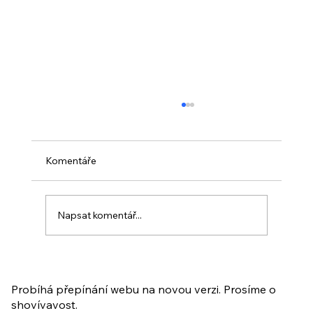
Komentáře
Napsat komentář...
PO VELIKONOCÍCH + Nahrávka
ukázkové lekce
Probíhá přepínání webu na novou verzi. Prosíme o
shovívavost.