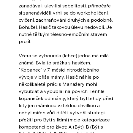
zanadávali, ulevili si sebelítostí, přímočaře 
si zanenáviděli, vrhli se do workoholičení, 
cvičení, zachraňování druhých a podobně. 
Bohužel, Hasič takovou úlevu nedovolí. Je 
nutné těžkým tělesno-emočním stavem 
projít.
Včera se vybourala (lehce) jedna má milá 
známá. Byla to srážka s hasičem. 
"Kopanec" v 7. měsíci nitroděložního 
vývoje v břiše mámy. Hasič náhle po 
několikaleté práci s Manažery mohl 
vybublat a vybublal na povrch. Tenhle 
kopaneček od mámy, který byl tehdy před 
lety jen máminou vzteklou chvilkou a 
nebyl mířen vůči dítěti, vytvořil strategii 
přežití pro Bytí s lidmi (moje kategorizace 
kompetencí pro život: A (Být), B (Být s 