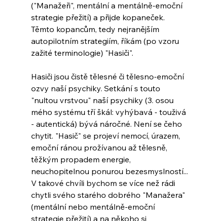
("Manažeři", mentální a mentálně-emoční 
strategie přežití) a přijde kopaneček. 
Těmto kopancům, tedy nejranějším 
autopilotním strategiím, říkám (po vzoru 
zažité terminologie) "Hasiči".
Hasiči jsou čistě tělesné či tělesno-emoční 
ozvy naší psychiky. Setkání s touto 
"nultou vrstvou" naší psychiky (3. osou 
mého systému tří škál: vyhýbavá - touživá 
- autentická) bývá náročné. Není se čeho 
chytit. "Hasič" se projeví nemocí, úrazem, 
emoční ránou prožívanou až tělesně, 
těžkým propadem energie, 
neuchopitelnou ponurou bezesmyslností... 
V takové chvíli bychom se více než rádi 
chytli svého starého dobrého "Manažera" 
(mentální nebo mentálně-emoční 
strategie přežití) a na někoho si 