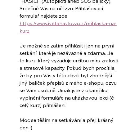
"HASIČI" (Autopiloti aneb SOS balíčky). 
Srdečně Vás na něj zvu. Přihlašovací 
formulář najdete zde  
https://www.ivetahavlova.cz/prihlaska-na-
kurz
Je možné se zatím přihlásit i jen na první 
setkání, které je nezávazné a zdarma. Je 
to kurz, který vyžaduje určitou míru zralosti 
a stresové kapacity. Pokud bych procítila, 
že by pro Vás v této chvíli byl vhodnější 
jiný balíček přepisů z mého e-shopu, ozvu 
se Vám osobně. Jinak jste v okamžiku 
vyplnění formuláře na ukázkovou lekci (či 
celý kurz) přihlášeni.
Moc se těším na setkávání a přeji krásný 
den :)