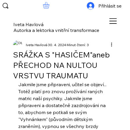
Přihlásit se
Iveta Havlová
Autorka a lektorka vnitřní transformace
Iveta Havlová
30. 4. 2024
Minut čtení: 3
SRÁŽKA S "HASIČEM"aneb
PŘECHOD NA NULTOU
VRSTVU TRAUMATU
Jakmile jsme připraveni, učitel se objeví... 
Totéž platí pro znovu prožívání raných 
matric naší psychiky. Jakmile jsme 
připraveni a dostatečně zazdrojováni na 
to, abychom se potkali se svým 
"Vyhnánkem" (původním dětským 
zraněním), vypnou se všechny brzdy 