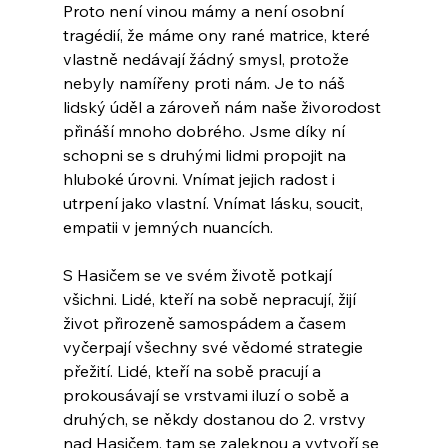
Proto není vinou mámy a není osobní 
tragédií, že máme ony rané matrice, které 
vlastně nedávají žádný smysl, protože 
nebyly namířeny proti nám. Je to náš 
lidský úděl a zároveň nám naše živorodost 
přináší mnoho dobrého. Jsme díky ní 
schopni se s druhými lidmi propojit na 
hluboké úrovni. Vnímat jejich radost i 
utrpení jako vlastní. Vnímat lásku, soucit, 
empatii v jemných nuancích.
S Hasičem se ve svém životě potkají 
všichni. Lidé, kteří na sobě nepracují, žijí 
život přirozeně samospádem a časem 
vyčerpají všechny své vědomé strategie 
přežití. Lidé, kteří na sobě pracují a 
prokousávají se vrstvami iluzí o sobě a 
druhých, se někdy dostanou do 2. vrstvy 
nad Hasičem, tam se zaleknou a vytvoří se 