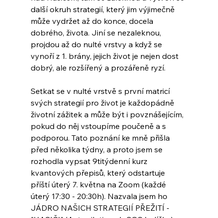
další okruh strategií, který jim výjimečně 
může vydržet až do konce, docela 
dobrého, života. Jiní se nezaleknou, 
projdou až do nulté vrstvy a když se 
vynoří z 1. brány, jejich život je nejen dost 
dobrý, ale rozšířený a prozářeně ryzí.
Setkat se v nulté vrstvě s první matricí 
svých strategií pro život je každopádně 
životní zážitek a může být i povznášejícím, 
pokud do něj vstoupíme poučeně a s 
podporou. Tato poznání ke mně přišla 
před několika týdny, a proto jsem se 
rozhodla vypsat 9titýdenní kurz 
kvantových přepisů, který odstartuje 
příští úterý 7. května na Zoom (každé 
úterý 17:30 - 20:30h). Nazvala jsem ho 
JÁDRO NAŠICH STRATEGIÍ PŘEŽITÍ - 