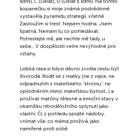
lidmi), C (Dělat), D (Dělat s lidmi). Na tomto 
kopanečku si moje známá podvědomě 
vystavěla pyramidu strategií, včetně 
Zasloužím si trest. Nejsem hodna. Jsem 
špatná. Nemám tu co pohledávat. 
Potrestejte mě, ale nechte mě tady, u 
sebe... V dospělosti velmi nevýhodné pro 
vztahy.
Lidská rasa si kdysi dávno zvolila cestu být 
živorodá. Rodit se z matky (ne z vejce, ne 
odpadnutím z mateřského "stromu", ne 
oplodněním mimo mateřskou bytost...) a 
prožívat matčiny tělesné a emoční stavy v 
okamžiku nitroděložního splynutí jako 
vlastní. Či, z pohledu spojité nádoby, 
vnímat vše, co máma prožívá, jako 
namířené proti sobě.