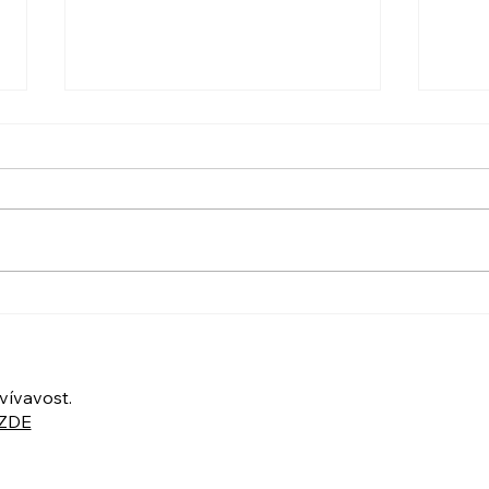
PO VELIKONOCÍCH +
UBER
Nahrávka ukázkové lekce
POZ
UKÁ
ZOO
vívavost.
ZDE