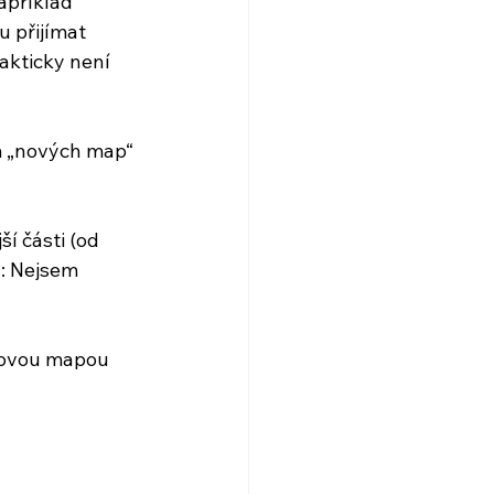
příklad 
 přijímat 
akticky není 
m „nových map“ 
í části (od 
: Nejsem 
 novou mapou 