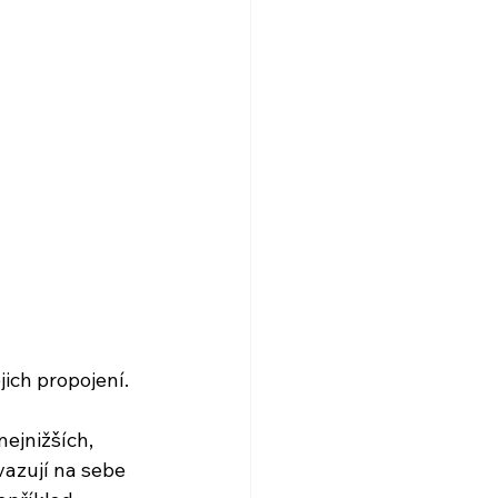
ich propojení.
ejnižších, 
azují na sebe 