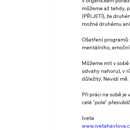
v organickém pořad
můžeme až tehdy, pok
(PŘIJETÍ), že druhém
možné druhému ani n
Ošetření programů s
mentálního, emočníh
Můžeme mít v sobě d
odvahy nahoru), v r
důležitý. Nevidí mě.
Při práci na sobě je
celé "pole" přesvědč
Iveta 
www.ivetahavlova.c