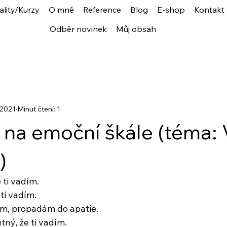
ality/Kurzy
O mně
Reference
Blog
E-shop
Kontakt
Odběr novinek
Můj obsah
. 2021
Minut čtení: 1
 na emoční škále (téma: 
)
 ti vadím.
 ti vadím.
ím, propadám do apatie.
ý, že ti vadím.