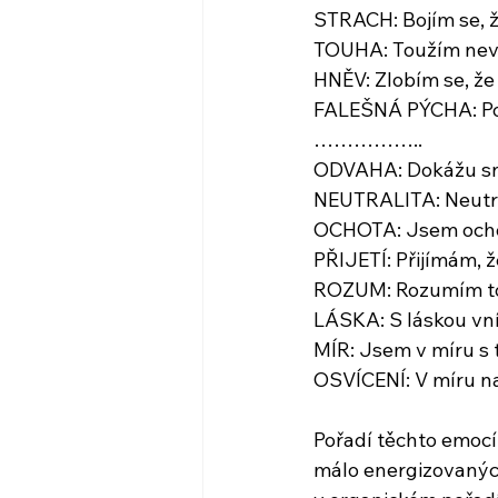
STRACH: Bojím se, ž
TOUHA: Toužím nevad
HNĚV: Zlobím se, že 
FALEŠNÁ PÝCHA: Poh
……………..
ODVAHA: Dokážu snés
NEUTRALITA: Neutrá
OCHOTA: Jsem ochot
PŘIJETÍ: Přijímám, ž
ROZUM: Rozumím tom
LÁSKA: S láskou vn
MÍR: Jsem v míru s tí
OSVÍCENÍ: V míru na
Pořadí těchto emocí
málo energizovanýc