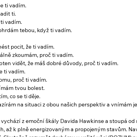
e ti vadím.
it ti.
ti vadím.
rdám tebou, když ti vadím.
t pocit, že ti vadím.
lně zkoumám, proč ti vadím.
en vidět, že máš dobré důvody, proč ti vadím.
e ti vadím. 
u, proč ti vadím.
ímám tvou bolest.
m, co se ti děje.
zírám na situaci z obou našich perspektiv a vnímám jej
 vychází z emoční škály Davida Hawkinse a stoupá od n
h, až k plně energizovaným a propojeným stavům. Nav