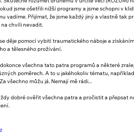
í. Skutečně rozumět druhému v určité věci (ROZUM) na
ud jsme ošetřili nižší programy a jsme schopni v klidu
u vadíme. Přijímat, že jsme každý jiný a vlastně tak pr
a chvíli nevadit. 
e děje pomocí vybití traumatického náboje a získání
o a tělesného prožívání.
okonce všechna tato patra programů a některé zralejš
ůzných poměrech. A to u jakéhokoliv tématu, například
 Za všechno můžu já. Nemají mě rádi...
 vždy dobré ověřit všechna patra a pročistit a přepsat
ení.
z