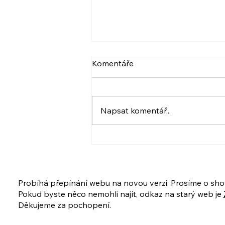
VIDEO: NARCIS A
Komentáře
PSYCHOPAT, BERLIČKY
DNEŠKA
Více ve videu. A také pozvánka.
:) Krásný den! Iveta
Napsat komentář...
www.ivetahavlova.cz A jestli
můžete, poprosím o sdílení. ☺️
❤️ VIDEO: https://youtu.be/8-
UfZx6erho A tady je
PŘIHLÁŠKA na ukázkovou lekci
i celý kur
Probíhá přepínání webu na novou verzi. Prosíme o sho
Pokud byste něco nemohli najít, odkaz na starý web je
Děkujeme za pochopení.