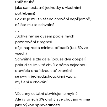
totiž druhé
jako samostatné jednotky s vlastními 
potřebami)
Pokud je mu z vašeho chování nepříjemně,
děláte mu to schválně
…
„Schválně“ se ovšem podle mých 
pozorování z regresí
děje naprostá minima případů (tak 3% ze 
všech)
Schválně si zle dělají pouze dva dospělí,
pokud se jim v té chvíli oběma najednou 
otevřelo ono "dvouleté" zranění 
se svými jednoduchoučkými vzorci
myšlení a chování
…
Všechny ostatní obviňujeme mylně
Ale i v oněch 3% druhý své chování vnímá
jako výkon spravedlnosti