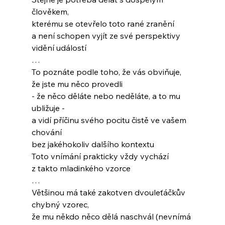
člověkem,
kterému se otevřelo toto rané zranění
a není schopen vyjít ze své perspektivy
vidění událostí
…
To poznáte podle toho, že vás obviňuje,
že jste mu něco provedli
- že něco děláte nebo neděláte, a to mu 
ubližuje -
a vidí příčinu svého pocitu čistě ve vašem 
chování
bez jakéhokoliv dalšího kontextu
Toto vnímání prakticky vždy vychází
z takto mladinkého vzorce
…
Většinou má také zakotven dvouleťáčkův 
chybný vzorec, 
že mu někdo něco dělá naschvál (nevnímá 