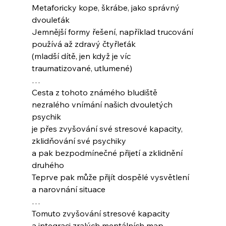
Metaforicky kope, škrábe, jako správný 
dvouleťák
Jemnější formy řešení, například trucování
používá až zdravý čtyřleťák
(mladší dítě, jen když je víc 
traumatizované, utlumené)
…
Cesta z tohoto známého bludiště
nezralého vnímání našich dvouletých 
psychik
je přes zvyšování své stresové kapacity,
zklidňování své psychiky
a pak bezpodmínečné přijetí a zklidnění 
druhého
Teprve pak může přijít dospělé vysvětlení
a narovnání situace
…
Tomuto zvyšování stresové kapacity
a integraci zralých mentálních map