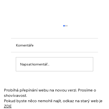
Komentáře
Napsat komentář...
PO VELIKONOCÍCH + Nahrávka
ukázkové lekce
Probíhá přepínání webu na novou verzi. Prosíme o
shovívavost.
Pokud byste něco nemohli najít, odkaz na starý web je
ZDE