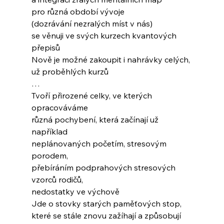
pro různá období vývoje
(dozrávání nezralých míst v nás)
se věnuji ve svých kurzech kvantových 
přepisů
Nově je možné zakoupit i nahrávky celých, 
už proběhlých kurzů
…
Tvoří přirozené celky, ve kterých 
opracováváme
různá pochybení, která začínají už 
například 
neplánovaných početím, stresovým 
porodem,
přebíráním podprahových stresových 
vzorců rodičů,
nedostatky ve výchově
Jde o stovky starých paměťových stop,
které se stále znovu zažíhají a způsobují