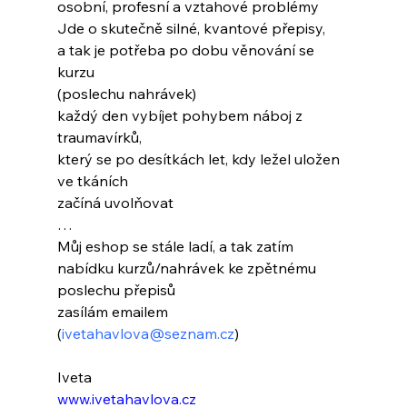
osobní, profesní a vztahové problémy
Jde o skutečně silné, kvantové přepisy,
a tak je potřeba po dobu věnování se 
kurzu
(poslechu nahrávek) 
každý den vybíjet pohybem náboj z 
traumavírků,
který se po desítkách let, kdy ležel uložen 
ve tkáních
začíná uvolňovat
…
Můj eshop se stále ladí, a tak zatím 
nabídku kurzů/nahrávek ke zpětnému 
poslechu přepisů
zasílám emailem 
(
ivetahavlova@seznam.cz
)
Iveta
www.ivetahavlova.cz