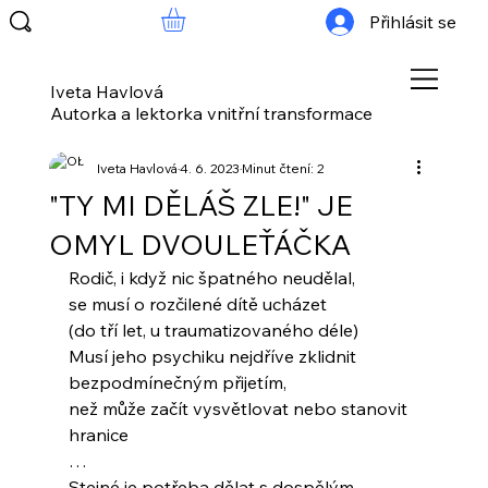
Přihlásit se
Iveta Havlová
Autorka a lektorka vnitřní transformace
Iveta Havlová
4. 6. 2023
Minut čtení: 2
"TY MI DĚLÁŠ ZLE!" JE
OMYL DVOULEŤÁČKA
Rodič, i když nic špatného neudělal,
se musí o rozčilené dítě ucházet
(do tří let, u traumatizovaného déle) 
Musí jeho psychiku nejdříve zklidnit
bezpodmínečným přijetím,
než může začít vysvětlovat nebo stanovit 
hranice
… 
Stejné je potřeba dělat s dospělým 