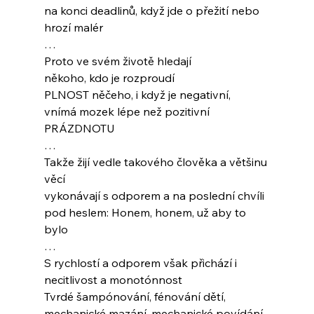
na konci deadlinů, když jde o přežití nebo 
hrozí malér
…
Proto ve svém životě hledají 
někoho, kdo je rozproudí
PLNOST něčeho, i když je negativní, 
vnímá mozek lépe než pozitivní 
PRÁZDNOTU
…
Takže žijí vedle takového člověka a většinu 
věcí
vykonávají s odporem a na poslední chvíli
pod heslem: Honem, honem, už aby to 
bylo
…
S rychlostí a odporem však přichází i 
necitlivost a monotónnost
Tvrdé šampónování, fénování dětí,
mechanické mazání, mechanické povídání,