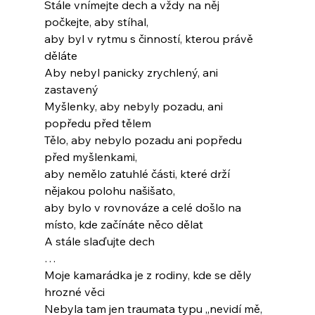
Stále vnímejte dech a vždy na něj 
počkejte, aby stíhal,
aby byl v rytmu s činností, kterou právě 
děláte
Aby nebyl panicky zrychlený, ani 
zastavený
Myšlenky, aby nebyly pozadu, ani 
popředu před tělem
Tělo, aby nebylo pozadu ani popředu 
před myšlenkami,
aby nemělo zatuhlé části, které drží 
nějakou polohu našišato,
aby bylo v rovnováze a celé došlo na 
místo, kde začínáte něco dělat
A stále slaďujte dech
…
Moje kamarádka je z rodiny, kde se děly 
hrozné věci
Nebyla tam jen traumata typu „nevidí mě, 