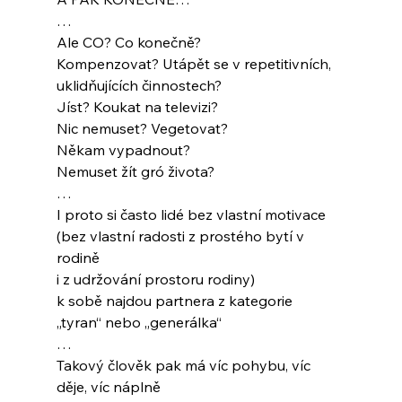
…
Ale CO? Co konečně?
Kompenzovat? Utápět se v repetitivních,
uklidňujících činnostech?
Jíst? Koukat na televizi? 
Nic nemuset? Vegetovat?
Někam vypadnout? 
Nemuset žít gró života?
…
I proto si často lidé bez vlastní motivace
(bez vlastní radosti z prostého bytí v 
rodině
i z udržování prostoru rodiny)
k sobě najdou partnera z kategorie 
„tyran“ nebo „generálka“
…
Takový člověk pak má víc pohybu, víc 
děje, víc náplně