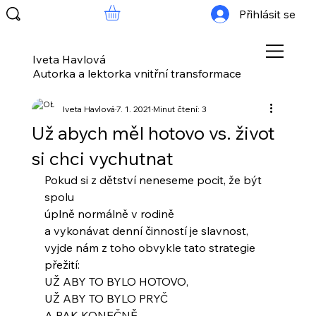
Přihlásit se
Iveta Havlová
Autorka a lektorka vnitřní transformace
Iveta Havlová
7. 1. 2021
Minut čtení: 3
Už abych měl hotovo vs. život
si chci vychutnat
Pokud si z dětství neneseme pocit, že být 
spolu
úplně normálně v rodině
a vykonávat denní činností je slavnost,
vyjde nám z toho obvykle tato strategie 
přežití:
UŽ ABY TO BYLO HOTOVO,
UŽ ABY TO BYLO PRYČ
A PAK KONEČNĚ…