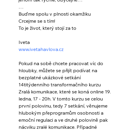
…
Buďme spolu v plnosti okamžiku
Crcejme se s tím!
To je život, který stojí za to
Iveta
www.ivetahavlova.cz
Pokud na sobě chcete pracovat víc do 
hloubky, můžete se přijít podívat na 
bezplatné ukázkové setkání 
14titýdenního transformačního kurzu 
Zralá komunikace, které se koná online 19. 
ledna, 17 - 20h. V tomto kurzu se celou 
první polovinu, tedy 7 setkání, věnujeme 
hlubokým přeprogramům osobnosti a 
emoční regulaci a ve druhé polovině pak 
nácviku zralé komunikace. Případné 