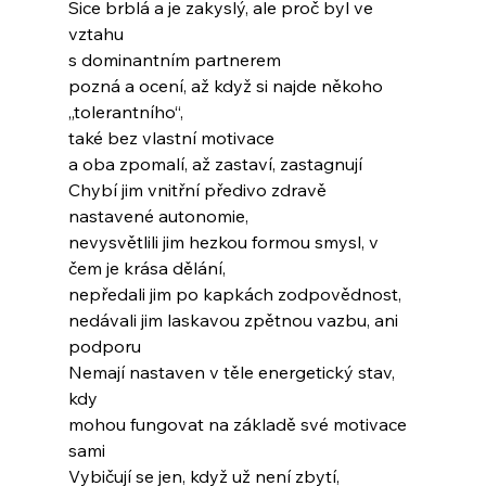
Sice brblá a je zakyslý, ale proč byl ve 
vztahu
s dominantním partnerem
pozná a ocení, až když si najde někoho 
„tolerantního“,
také bez vlastní motivace
a oba zpomalí, až zastaví, zastagnují
Chybí jim vnitřní předivo zdravě 
nastavené autonomie,
nevysvětlili jim hezkou formou smysl, v 
čem je krása dělání,
nepředali jim po kapkách zodpovědnost,
nedávali jim laskavou zpětnou vazbu, ani 
podporu
Nemají nastaven v těle energetický stav, 
kdy
mohou fungovat na základě své motivace 
sami
Vybičují se jen, když už není zbytí,