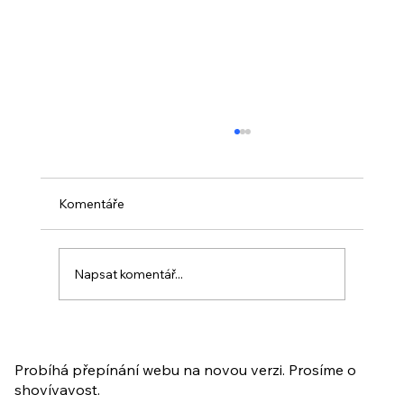
Komentáře
Napsat komentář...
PO VELIKONOCÍCH + Nahrávka
ukázkové lekce
Probíhá přepínání webu na novou verzi. Prosíme o
shovívavost.