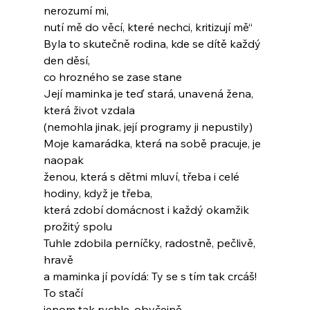
nerozumí mi,
nutí mě do věcí, které nechci, kritizují mě“
Byla to skutečně rodina, kde se dítě každý 
den děsí,
co hrozného se zase stane
Její maminka je teď stará, unavená žena, 
která život vzdala
(nemohla jinak, její programy ji nepustily)
Moje kamarádka, která na sobě pracuje, je 
naopak
ženou, která s dětmi mluví, třeba i celé 
hodiny, když je třeba,
která zdobí domácnost i každý okamžik 
prožitý spolu
Tuhle zdobila perníčky, radostně, pečlivě, 
hravě
a maminka jí povídá: Ty se s tím tak crcáš! 
To stačí
jenom tak rychle, obyčejně…