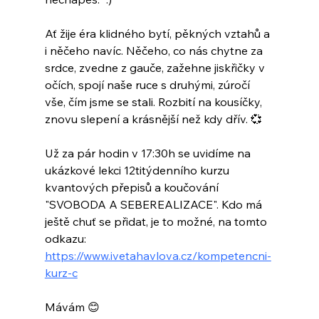
Ať žije éra klidného bytí, pěkných vztahů a 
i něčeho navíc. Něčeho, co nás chytne za 
srdce, zvedne z gauče, zažehne jiskřičky v 
očích, spojí naše ruce s druhými, zúročí 
vše, čím jsme se stali. Rozbití na kousíčky, 
znovu slepení a krásnější než kdy dřív. 💞
Už za pár hodin v 17:30h se uvidíme na 
ukázkové lekci 12titýdenního kurzu 
kvantových přepisů a koučování 
"SVOBODA A SEBEREALIZACE". Kdo má 
ještě chuť se přidat, je to možné, na tomto 
odkazu: 
https://www.ivetahavlova.cz/kompetencni-
kurz-c
Mávám 😊