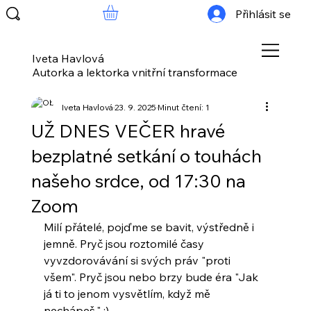
Přihlásit se
Iveta Havlová
Autorka a lektorka vnitřní transformace
Iveta Havlová
23. 9. 2025
Minut čtení: 1
UŽ DNES VEČER hravé
bezplatné setkání o touhách
našeho srdce, od 17:30 na
Zoom
Milí přátelé, pojďme se bavit, výstředně i 
jemně. Pryč jsou roztomilé časy 
vyvzdorovávání si svých práv "proti 
všem". Pryč jsou nebo brzy bude éra "Jak 
já ti to jenom vysvětlím, když mě 
nechápeš." :) 