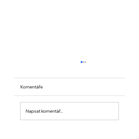
Komentáře
Napsat komentář...
PO VELIKONOCÍCH + Nahrávka