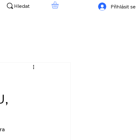
Hledat
Přihlásit se
U,
ra