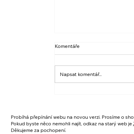
VIDEO: NARCIS A
Komentáře
PSYCHOPAT, BERLIČKY
DNEŠKA
Více ve videu. A také pozvánka.
:) Krásný den! Iveta
Napsat komentář...
www.ivetahavlova.cz A jestli
můžete, poprosím o sdílení. ☺️
❤️ VIDEO: https://youtu.be/8-
UfZx6erho A tady je
PŘIHLÁŠKA na ukázkovou lekci
i celý kur
Probíhá přepínání webu na novou verzi. Prosíme o sho
Pokud byste něco nemohli najít, odkaz na starý web je
Děkujeme za pochopení.