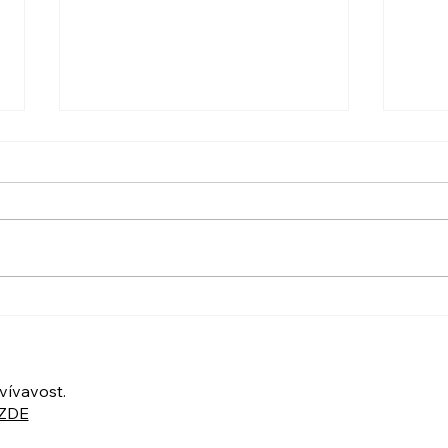
PO VELIKONOCÍCH +
UBER
Nahrávka ukázkové lekce
POZ
UKÁ
ZOO
vívavost.
ZDE