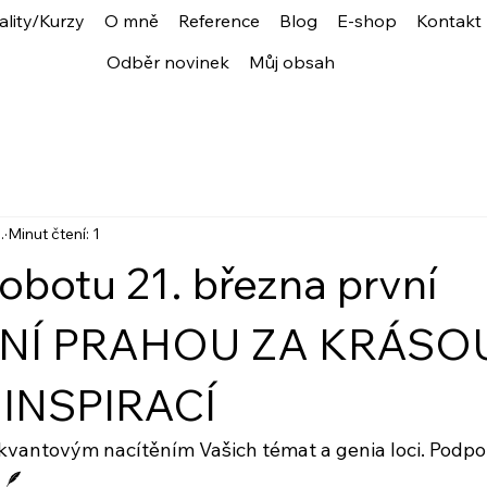
ality/Kurzy
O mně
Reference
Blog
E-shop
Kontakt
Odběr novinek
Můj obsah
.
Minut čtení: 1
obotu 21. března první
NÍ PRAHOU ZA KRÁSO
 INSPIRACÍ
kvantovým nacítěním Vašich témat a genia loci. Podpo
 🪶