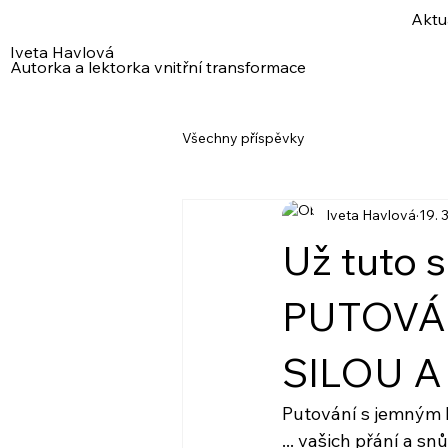
Aktu
Iveta Havlová
Autorka a lektorka vnitřní transformace
Všechny příspěvky
Iveta Havlová
19. 3
Už tuto s
PUTOVÁ
SILOU A
Putování s jemným 
... vašich přání a snů