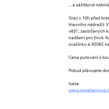
... a zážitkové nabírá
Sraz v 10h před brán
hlavního nádraží). 
věží", zastrčených k
nadšení pro život. 
svačinku a 300Kč n
Cena putování s kou
Pokud plánujete dora
Iveta
www.ivetahavlova.c