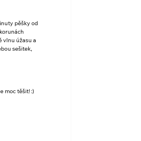
minuty pěšky od 
"korunách 
ě vlnu úžasu a 
bou sešitek, 
e moc těšit! :)