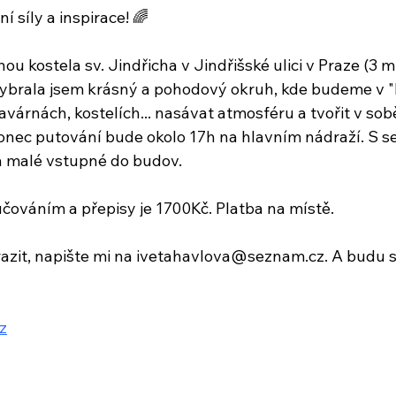
ní síly a inspirace! 🌈 
ou kostela sv. Jindřicha v Jindřišské ulici v Praze (3 
Vybrala jsem krásný a pohodový okruh, kde budeme v 
avárnách, kostelích... nasávat atmosféru a tvořit v sob
Konec putování bude okolo 17h na hlavním nádraží. S se
a malé vstupné do budov.
čováním a přepisy je 1700Kč. Platba na místě.
zit, napište mi na 
ivetahavlova@seznam.cz
. A budu s
z