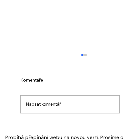
Komentáře
Napsat komentář...
PO VELIKONOCÍCH + Nahrávka
ukázkové lekce
Probíhá přepínání webu na novou verzi. Prosíme o