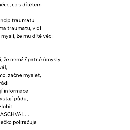
ěco, co s dítětem
princip traumatu
ima traumatu, vidí
 myslí, že mu dítě věci
ví, že nemá špatné úmysly, 
vál,
mo, začne myslet, 
rádi 
jí informace
ystají půdu, 
zlobit
 NASCHVÁL…
lečko pokračuje