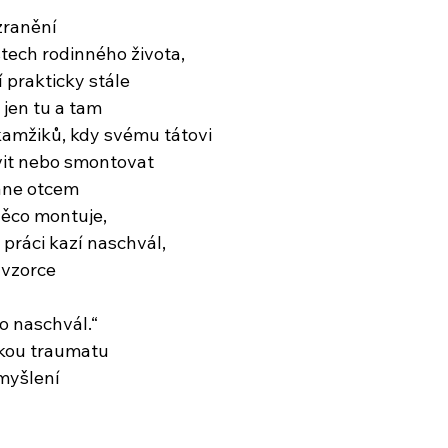
zranění 
tech rodinného života, 
í prakticky stále
 jen tu a tam
okamžiků, kdy svému tátovi
it nebo smontovat
ane otcem
něco montuje,
 práci kazí naschvál,
 vzorce
o naschvál.“
kou traumatu
myšlení