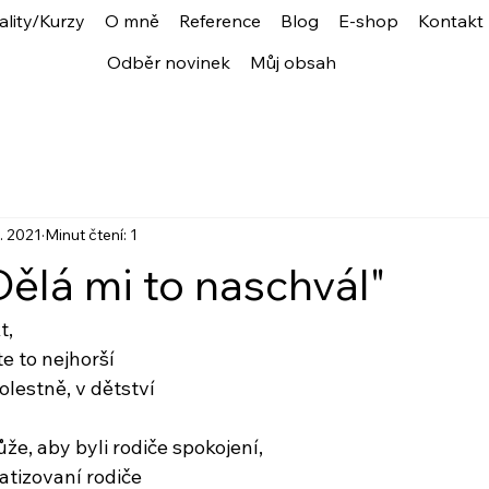
ality/Kurzy
O mně
Reference
Blog
E-shop
Kontakt
Odběr novinek
Můj obsah
4. 2021
Minut čtení: 1
Dělá mi to naschvál"
t,
e to nejhorší
olestně, v dětství
ůže, aby byli rodiče spokojení,
atizovaní rodiče