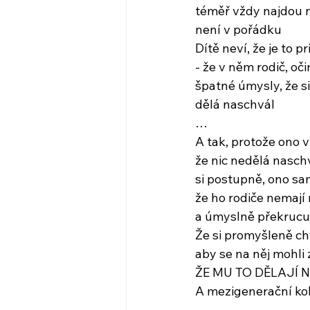
téměř vždy najdou n
není v pořádku
Dítě neví, že je to 
- že v něm rodič, oč
špatné úmysly, že si
dělá naschvál
…
A tak, protože ono 
že nic nedělá nasch
si postupně, ono sa
že ho rodiče nemají 
a úmyslně překrucu
Že si promyšleně ch
aby se na něj mohli 
ŽE MU TO DĚLAJÍ
A mezigenerační ko
…