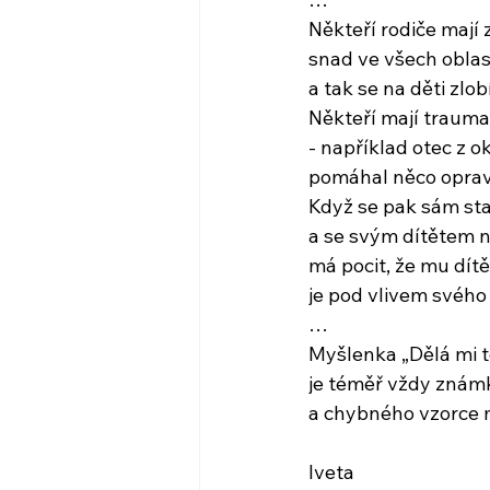
Někteří rodiče mají 
snad ve všech oblas
a tak se na děti zlob
Někteří mají trauma
- například otec z 
pomáhal něco oprav
Když se pak sám st
a se svým dítětem 
má pocit, že mu dítě
je pod vlivem svého
…
Myšlenka „Dělá mi t
je téměř vždy znám
a chybného vzorce 
Iveta