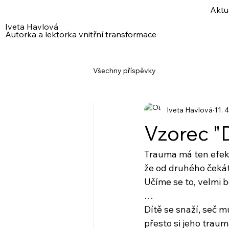
Aktu
Iveta Havlová
Autorka a lektorka vnitřní transformace
Všechny příspěvky
Iveta Havlová
11. 
Vzorec "
Trauma má ten efek
že od druhého čekát
Učíme se to, velmi b
…
Dítě se snaží, seč m
přesto si jeho traum