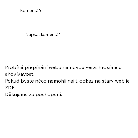
Komentáře
Napsat komentář...
PO VELIKONOCÍCH + Nahrávka
ukázkové lekce
Probíhá přepínání webu na novou verzi. Prosíme o
shovívavost.
Pokud byste něco nemohli najít, odkaz na starý web je
ZDE
Děkujeme za pochopení.