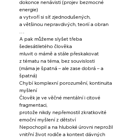
dokonce nenávisti (projev bezmocné 
energie)
a vytvoří si síť zjednodušených, 
a většinou nepravdivých, teorií a obran
…
A pak můžeme slyšet třeba 
šedesátiletého člověka
mluvit o mámě a stále přeskakovat
z tématu na téma, bez souvislosti
(máma je špatná – ale zase dobrá – a 
špatná)
Chybí komplexní porozumění, kontinuita 
myšlení
Člověk je ve věčné mentální i citové 
fragmentaci,
protože nikdy nepřemostil zkratkovité
emoční myšlení z dětství
Nepochopil a na hluboké úrovni neprožil
vnitřní život rodiče a kontext dávných 