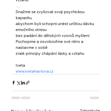
…
Snažme se zvyšovat svoji psychickou 
kapacitu,
abychom byli schopni unést určitou dávku 
emočního stresu 
bez padání do dětských vzorců myšlení
Pochopme a osvoboďme své nitro a 
nastavme v sobě 
zralé principy chápání lásky a vztahu
Iveta
www.ivetahavlova.cz
Zobrazit vše