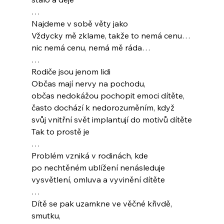
…
Najdeme v sobě věty jako
Vždycky mě zklame, takže to nemá cenu…
nic nemá cenu, nemá mě ráda…
…
Rodiče jsou jenom lidi
Občas mají nervy na pochodu, 
občas nedokážou pochopit emoci dítěte,
často dochází k nedorozuměním, když 
svůj vnitřní svět implantují do motivů dítěte
Tak to prostě je 
…
Problém vzniká v rodinách, kde 
po nechtěném ublížení nenásleduje 
vysvětlení, omluva a vyvinění dítěte
…
Dítě se pak uzamkne ve věčné křivdě, 
smutku, 