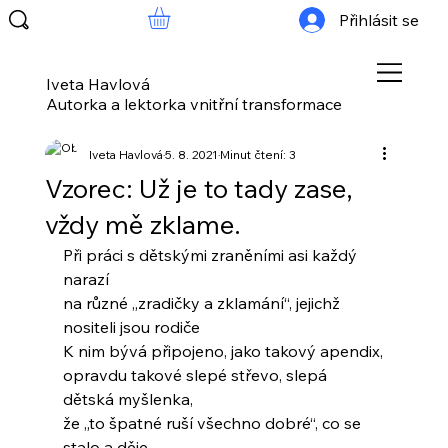
Přihlásit se
Iveta Havlová
Autorka a lektorka vnitřní transformace
Iveta Havlová
5. 8. 2021
Minut čtení: 3
Vzorec: Už je to tady zase,
vždy mě zklame.
Při práci s dětskými zraněními asi každý 
narazí
na různé „zradičky a zklamání“, jejichž 
nositeli jsou rodiče
K nim bývá připojeno, jako takový apendix,
opravdu takové slepé střevo, slepá 
dětská myšlenka,
že „to špatné ruší všechno dobré“, co se 
stalo a děje