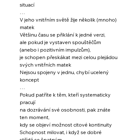
situací
…
V jeho vnitřním světě žije několik (mnoho) 
matek
Většinu času se přiklání k jedné verzi,
ale pokud je vystaven spouštěčům
(anebo i pozitivním impulzům),
je schopen přeskákat mezi celou plejádou
svých vnitřních matek
Nejsou spojeny v jednu, chybí ucelený 
koncept
…
Pokud patříte k těm, kteří systematicky 
pracují
na dozrávání své osobnosti, pak znáte 
ten moment, 
kdy se objeví možnost citové kontinuity
Schopnost milovat, i když se dobré
střídá se špatným