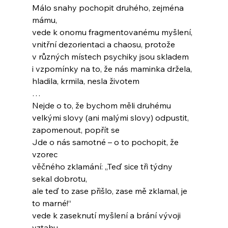
Málo snahy pochopit druhého, zejména 
mámu,
vede k onomu fragmentovanému myšlení,
vnitřní dezorientaci a chaosu, protože 
v různých místech psychiky jsou skladem
i vzpomínky na to, že nás maminka držela,
hladila, krmila, nesla životem
…
Nejde o to, že bychom měli druhému
velkými slovy (ani malými slovy) odpustit, 
zapomenout, popřít se
Jde o nás samotné – o to pochopit, že 
vzorec
věčného zklamání: „Teď sice tři týdny 
sekal dobrotu, 
ale teď to zase přišlo, zase mě zklamal, je 
to marné!“
vede k zaseknutí myšlení a brání vývoji 
vztahu