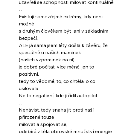
uzavřeli se schopnosti milovat kontinuálně
…
Existují samozřejmě extrémy, kdy není 
možné
s druhým člověkem být  ani v základním 
bezpečí, 
ALE já sama jsem léty došla k závěru, že
speciálně u našich maminek
(našich vzpomínek na ni)
je dobré počítat, více méně, jen to 
pozitivní, 
tedy to vědomé, to, co chtěla, o co 
usilovala
Ne to negativní, kde ji řídil autopilot
…
Nenávist, tedy snaha jít proti naší 
přirozené touze 
milovat a spojovat se,
odebírá z těla obrovské množství energie