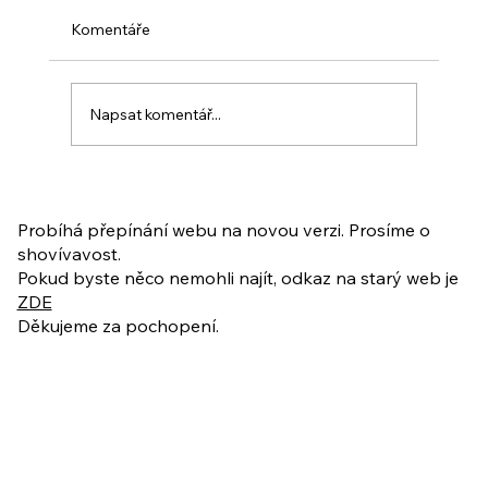
Komentáře
Napsat komentář...
PO VELIKONOCÍCH + Nahrávka
ukázkové lekce
Probíhá přepínání webu na novou verzi. Prosíme o
shovívavost.
Pokud byste něco nemohli najít, odkaz na starý web je
ZDE
Děkujeme za pochopení.