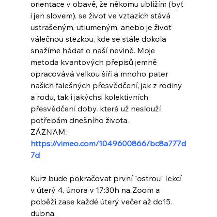
orientace v obavě, že někomu ublížím (byť 
i jen slovem), se život ve vztazích stává 
ustrašeným, utlumeným, anebo je život 
válečnou stezkou, kde se stále dokola 
snažíme hádat o naší nevině. Moje 
metoda kvantových přepisů jemně 
opracovává velkou šíři a mnoho 
pater 
našich falešných přesvědčení, jak z rodiny 
a rodu, tak i jakýchsi kolektivních 
přesvědčení doby, která už neslouží 
potřebám dnešního života.
ZÁZNAM: 
https://vimeo.com/1049600866/bc8a777d
7d
Kurz bude pokračovat první "ostrou" lekcí 
v úterý 4. února v 17:30h na Zoom a 
poběží zase každé úterý večer až do15. 
dubna.