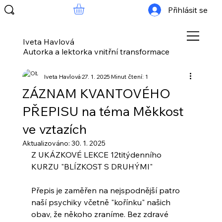
Přihlásit se
Iveta Havlová
Autorka a lektorka vnitřní transformace
Iveta Havlová
27. 1. 2025
Minut čtení: 1
ZÁZNAM KVANTOVÉHO
PŘEPISU na téma Měkkost
ve vztazích
Aktualizováno:
30. 1. 2025
Z UKÁZKOVÉ LEKCE 12titýdenního 
KURZU "BLÍZKOST S DRUHÝMI"
Přepis je zaměřen na nejspodnější patro 
naší psychiky včetně "kořínku" našich 
obav, že někoho zraníme. Bez zdravé 