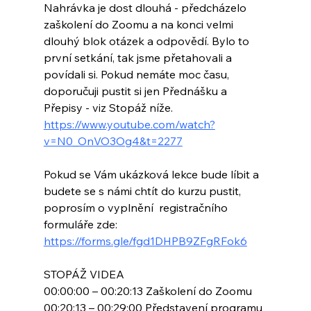
Nahrávka je dost dlouhá - předcházelo 
zaškolení do Zoomu a na konci velmi 
dlouhý blok otázek a odpovědí. Bylo to 
první setkání, tak jsme přetahovali a 
povídali si. Pokud nemáte moc času, 
doporučuji pustit si jen Přednášku a 
Přepisy - viz Stopáž níže.
https://www.youtube.com/watch?
v=N0_OnVO3Og4&t=2277
Pokud se Vám ukázková lekce bude líbit a 
budete se s námi chtít do kurzu pustit,  
poprosím o vyplnění  registračního 
formuláře zde:
https://forms.gle/fgd1DHPB9ZFgRFok6
STOPÁŽ VIDEA
00:00:00 – 00:20:13 Zaškolení do Zoomu 
00:20:13 – 00:29:00 Představení programu 