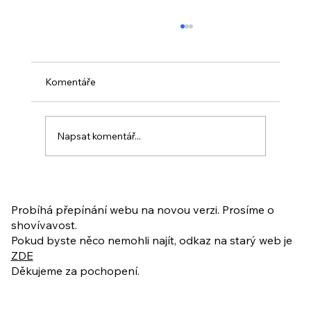
Komentáře
Napsat komentář...
PO VELIKONOCÍCH + Nahrávka
ukázkové lekce
Probíhá přepínání webu na novou verzi. Prosíme o
shovívavost.
Pokud byste něco nemohli najít, odkaz na starý web je
ZDE
Děkujeme za pochopení.