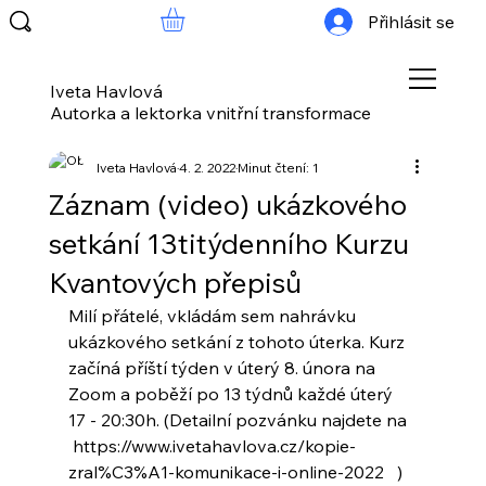
Přihlásit se
Iveta Havlová
Autorka a lektorka vnitřní transformace
Iveta Havlová
4. 2. 2022
Minut čtení: 1
Záznam (video) ukázkového
setkání 13titýdenního Kurzu
Kvantových přepisů
Milí přátelé, vkládám sem nahrávku 
ukázkového setkání z tohoto úterka. Kurz 
začíná příští týden v úterý 8. února na 
Zoom a poběží po 13 týdnů každé úterý 
17 - 20:30h. (Detailní pozvánku najdete na 
 https://www.ivetahavlova.cz/kopie-
zral%C3%A1-komunikace-i-online-2022   )  