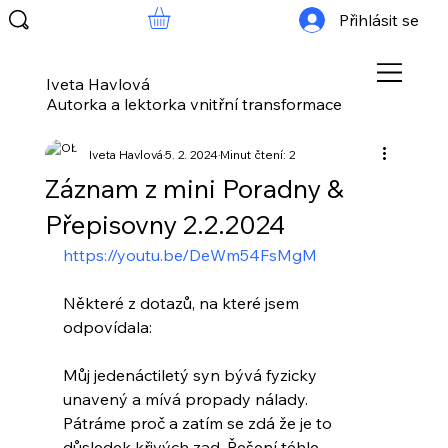
Přihlásit se
Iveta Havlová
Autorka a lektorka vnitřní transformace
Iveta Havlová
5. 2. 2024
Minut čtení: 2
Záznam z mini Poradny &
Přepisovny 2.2.2024
https://youtu.be/DeWm54FsMgM
Některé z dotazů, na které jsem 
odpovídala:
Můj jedenáctiletý syn bývá fyzicky 
unavený a mívá propady nálady. 
Pátráme proč a zatím se zdá že je to 
důsledek křivých zad. Řešení téhle 