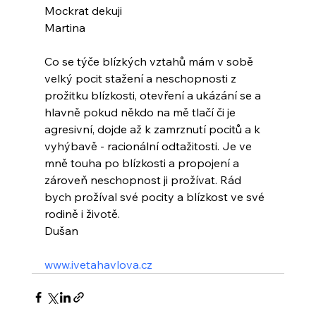
Mockrat dekuji 
Martina
Co se týče blízkých vztahů mám v sobě 
velký pocit stažení a neschopnosti z 
prožitku blízkosti, otevření a ukázání se a 
hlavně pokud někdo na mě tlačí či je 
agresivní, dojde až k zamrznutí pocitů a k 
vyhýbavě - racionální odtažitosti. Je ve 
mně touha po blízkosti a propojení a 
zároveň neschopnost ji prožívat. Rád 
bych prožíval své pocity a blízkost ve své 
rodině i životě.
Dušan
www.ivetahavlova.cz