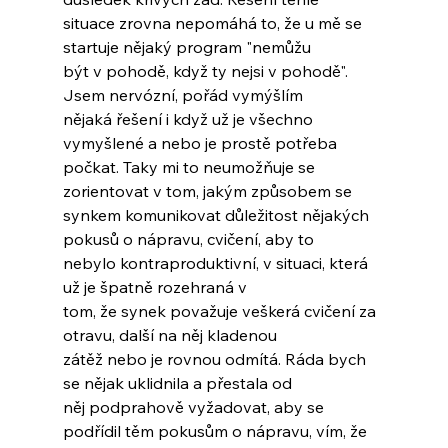
situace zrovna nepomáhá to, že u mě se 
startuje nějaký program "nemůžu 
být v pohodě, když ty nejsi v pohodě". 
Jsem nervózní, pořád vymýšlím 
nějaká řešení i když už je všechno 
vymyšlené a nebo je prostě potřeba 
počkat. Taky mi to neumožňuje se 
zorientovat v tom, jakým způsobem se 
synkem komunikovat důležitost nějakých 
pokusů o nápravu, cvičení, aby to 
nebylo kontraproduktivní, v situaci, která 
už je špatně rozehraná v 
tom, že synek považuje veškerá cvičení za 
otravu, další na něj kladenou 
zátěž nebo je rovnou odmítá. Ráda bych 
se nějak uklidnila a přestala od 
něj podprahově vyžadovat, aby se 
podřídil těm pokusům o nápravu, vím, že 