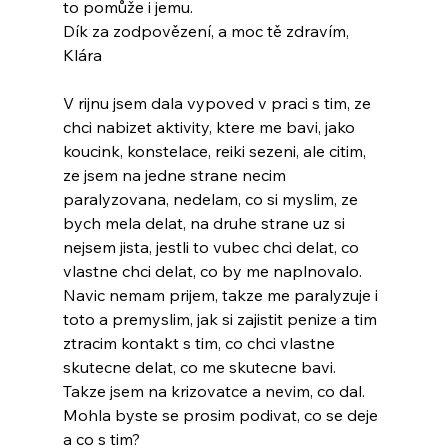
to pomůže i jemu.
Dík za zodpovězení, a moc tě zdravím, 
Klára
V rijnu jsem dala vypoved v praci s tim, ze 
chci nabizet aktivity, ktere me bavi, jako 
koucink, konstelace, reiki sezeni, ale citim, 
ze jsem na jedne strane necim 
paralyzovana, nedelam, co si myslim, ze 
bych mela delat, na druhe strane uz si 
nejsem jista, jestli to vubec chci delat, co 
vlastne chci delat, co by me naplnovalo. 
Navic nemam prijem, takze me paralyzuje i 
toto a premyslim, jak si zajistit penize a tim 
ztracim kontakt s tim, co chci vlastne 
skutecne delat, co me skutecne bavi. 
Takze jsem na krizovatce a nevim, co dal. 
Mohla byste se prosim podivat, co se deje 
a co s tim? 