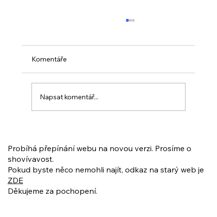
Komentáře
Napsat komentář...
PO VELIKONOCÍCH + Nahrávka
ukázkové lekce
Probíhá přepínání webu na novou verzi. Prosíme o
shovívavost.
Pokud byste něco nemohli najít, odkaz na starý web je
ZDE
Děkujeme za pochopení.