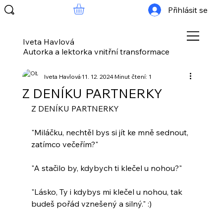
Přihlásit se
Iveta Havlová
Autorka a lektorka vnitřní transformace
Iveta Havlová
11. 12. 2024
Minut čtení: 1
Z DENÍKU PARTNERKY
Z DENÍKU PARTNERKY
"Miláčku, nechtěl bys si jít ke mně sednout, 
zatímco večeřím?"
"A stačilo by, kdybych ti klečel u nohou?"
"Lásko, Ty i kdybys mi klečel u nohou, tak 
budeš pořád vznešený a silný." :)