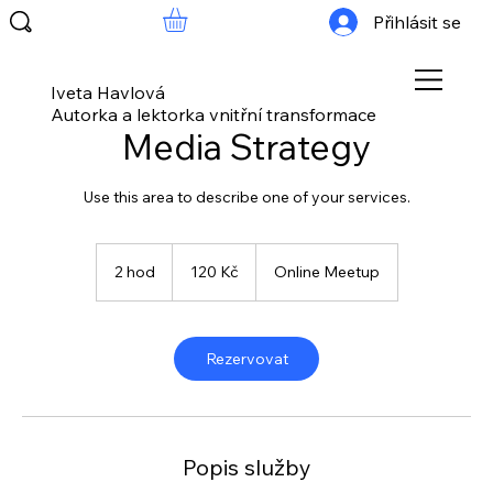
Přihlásit se
Iveta Havlová
Autorka a lektorka vnitřní transformace
Media Strategy
Use this area to describe one of your services.
120
českých
2 hod
2
120 Kč
Online Meetup
korun
h
o
d
Rezervovat
Popis služby