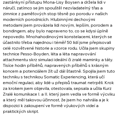
zastánkyní přístupu Mona-Lisy Boysen a držela lidi v
náručí, zatímco se jim spouštěl nezvladatelný třas a
zimnice z paměťových stop těsně po porodu v našich
moderních porodnicích. Hlubinnými dechovými
metodami jsem provázela lidi novým, lepším, porodem a
bondingem, aby bylo napraveno to, co se kdysi úplně
nepovedlo. Mnohahodinovými konstelacemi, kterých se
účastnilo třeba najednou i téměř 50 lidí jsme přepisovali
celé rozvětvené historie a vzorce rodu. Učila jsem skupiny
technice Pesso-Boyden, léta a léta napravování
attachmentu skrz simulaci ideální či zralé maminky a táty.
Tisíce hodin příběhů, napravených příběhů s krásným
koncem a potenciálem žít už dál šťastně. Spojila jsem tuto
techniku s technikou Somatic Experiencing, která učí
emoční regulaci, aby lidé u přepisů traumat netrpěli. Krok
za krokem jsem objevila, otestovala, sepsala a učila Kurz
Zralé komunikace I. a II. který jsem vedla ve formě výcviku
a který měl takovou účinnost, že jsem ho nahrála a je k
dispozici k zakoupení ve formě výukových videí a
praktických skript.