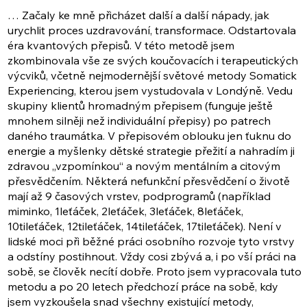
… Začaly ke mně přicházet další a další nápady, jak
urychlit proces uzdravování, transformace. Odstartovala
éra kvantových přepisů. V této metodě jsem
zkombinovala vše ze svých koučovacích i terapeutických
výcviků, včetně nejmodernější světové metody Somatick
Experiencing, kterou jsem vystudovala v Londýně. Vedu
skupiny klientů hromadným přepisem (funguje ještě
mnohem silněji než individuální přepisy) po patrech
daného traumátka. V přepisovém oblouku jen ťuknu do
energie a myšlenky dětské strategie přežití a nahradím ji
zdravou „vzpomínkou“ a novým mentálním a citovým
přesvědčením. Některá nefunkční přesvědčení o životě
mají až 9 časových vrstev, podprogramů (například
miminko, 1leťáček, 2leťáček, 3leťáček, 8leťáček,
10tileťáček, 12tileťáček, 14tileťáček, 17tileťáček). Není v
lidské moci při běžné práci osobního rozvoje tyto vrstvy
a odstíny postihnout. Vždy cosi zbývá a, i po vší práci na
sobě, se člověk necítí dobře. Proto jsem vypracovala tuto
metodu a po 20 letech předchozí práce na sobě, kdy
jsem vyzkoušela snad všechny existující metody,