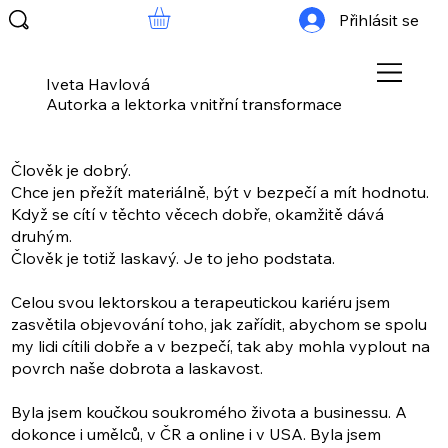
Přihlásit se
Iveta Havlová
Autorka a lektorka vnitřní transformace
Člověk je dobrý.
Chce jen přežít materiálně, být v bezpečí a mít hodnotu.
Když se cítí v těchto věcech dobře, okamžitě dává
druhým.
Člověk je totiž laskavý. Je to jeho podstata.
Celou svou lektorskou a terapeutickou kariéru jsem
zasvětila objevování toho, jak zařídit, abychom se spolu
my lidi cítili dobře a v bezpečí, tak aby mohla vyplout na
povrch naše dobrota a laskavost.
Byla jsem koučkou soukromého života a businessu. A
dokonce i umělců, v ČR a online i v USA. Byla jsem