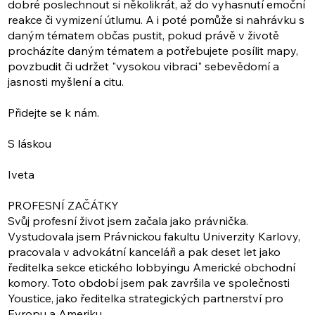
dobré poslechnout si několikrát, až do vyhasnutí emoční
reakce či vymizení útlumu. A i poté pomůže si nahrávku s
daným tématem občas pustit, pokud právě v životě
procházíte daným tématem a potřebujete posílit mapy,
povzbudit či udržet "vysokou vibraci" sebevědomí a
jasnosti myšlení a citu.
Přidejte se k nám.
S láskou
Iveta
PROFESNÍ ZAČÁTKY
Svůj profesní život jsem začala jako právnička.
Vystudovala jsem Právnickou fakultu Univerzity Karlovy,
pracovala v advokátní kanceláři a pak deset let jako
ředitelka sekce etického lobbyingu Americké obchodní
komory. Toto období jsem pak završila ve společnosti
Youstice, jako ředitelka strategických partnerství pro
Evropu a Ameriku.