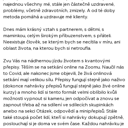
najednou všechny mé, stále jen částečně uzdravené,
problémy, včetně zdravotních, zmizely. A od té doby
metoda pomáhá a uzdravuje mé klienty.
Dnes mám krásný vztah s partnerem, s dětmi, s
maminkou, celým širokým příbuzenstvem, s přáteli.
Neexistuje člověk, se kterým bych se necítila v míru, ani
oblast života, na kterou bych si netroufla.
Zvu Vás na nádhernou jízdu životem s kvantovými
přepisy. Těším se na setkání online na Zoomu. Naučil nás
to Covid, ale nakonec jsme objevili, že živá onlinová
setkání mají velikou sílu. Přepisy fungují stejně jako naživo
(dokonce nahrávky přepisů fungují stejně jako živé online
kurzy) a mnoho lidí si tento formát velmi oblíbilo kvůli
možnosti vypnout si kameru, jen odpočívat a znovu se
zapnout třeba až na sdílení ve sdílecích skupinkách
anebo na sekci Otázek, odpovědí a minipřepisů. Stále
také stoupá počet lidí, kteří si nahrávky dokupují zpětně,
poslouchají si je doma ve svém čase. Každou nahrávku je