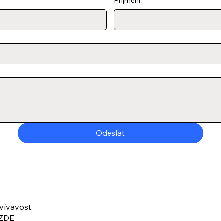
Příjmení
*
Odeslat
vívavost.
ZDE