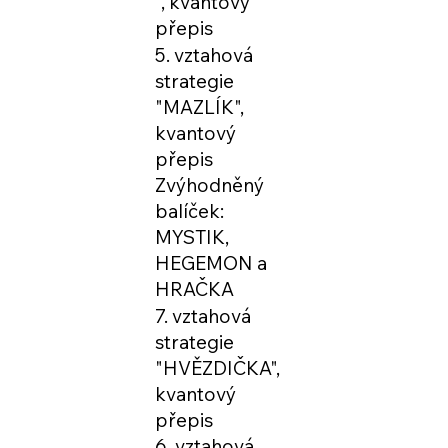
", kvantový
přepis
5. vztahová
strategie
"MAZLÍK",
kvantový
přepis
Zvýhodněný
balíček:
MYSTIK,
HEGEMON a
HRAČKA
7. vztahová
strategie
"HVĚZDIČKA",
kvantový
přepis
6. vztahová