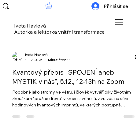
Přihlásit se
Iveta Havlová
Autorka a lektorka vnitřní transformace
Iveta Havlová
1. 12. 2025
Minut čtení: 1
Kvantový přepis "SPOJENÍ aneb
MYSTIK v nás", 5.12., 12-13h na Zoom
Podobně jako stromy ve větru, i člověk vytváří díky životním
zkouškám "pružné dřevo" v kmeni svého já. Zvu vás na sérii
hodinových kvantových imprintů, ve kterých postupně
projdeme mnoho strategií přežití člověka (od dětských po
nejzralejší). První imprint se koná v pátek 5.12., 12 - 13h na
Zoom a je na téma strategie Mystik. Mystikem reagujeme na
situace, které vnímáme jako obzvláště náročné a