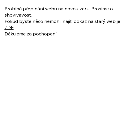
dezorientující. Nedokážeme pak někdy na situaci ani myslet,
natož ji řešit Přestáv
Probíhá přepínání webu na novou verzi. Prosíme o
shovívavost.
Pokud byste něco nemohli najít, odkaz na starý web je
ZDE
Děkujeme za pochopení.