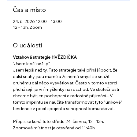
Čas a místo
24. 6. 2026 12:00 – 13:00
12 - 13h, Zoom
O události
Vztahová strategie HVĚZDIČKA
"Jsem lepší než ty"
Jsem lepší než ty. Tato strategie také přináší pocit, že 
další snahy jsou marné a že nemá smysl se snažit 
druhému dál něco vysvětlovat. Často v tomto vzorci 
přicházejí i první myšlenky na rozchod. Ve skutečnosti 
chceme být jen pochopeni a radostně přijímáni... V 
tomto imprintu se naučíte transformovat tyto "únikové" 
tendence v pocit spojení a schopnost komunikovat.
Přepis se koná tuto středu 24. června, 12 - 13h. 
Zoomová místnost je otevřená od 11:40h. 