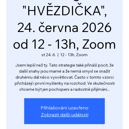
"HVĚZDIČKA",
24. června 2026
od 12 - 13h, Zoom
st 24. 6.
  |  
12 - 13h, Zoom
Jsem lepší než ty. Tato strategie také přináší pocit, že
další snahy jsou marné a že nemá smysl se snažit
druhému dál něco vysvětlovat. Často v tomto vzorci
přicházejí i první myšlenky na rozchod. Ve skutečnosti
chceme být jen pochopeni a radostně přijímáni...
Přihlašování uzavřeno
Zobrazit další události