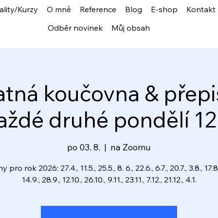
ality/Kurzy
O mně
Reference
Blog
E-shop
Kontakt
Odběr novinek
Můj obsah
atná koučovna & přepi
ždé druhé pondělí 12
po 03. 8.
  |  
na Zoomu
 pro rok 2026: 27.4., 11.5., 25.5., 8. 6., 22.6., 6.7., 20.7., 3.8., 17.8.
14.9., 28.9., 12.10., 26.10., 9.11., 23.11., 7.12., 21.12., 4.1.