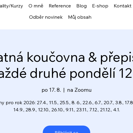
ality/Kurzy
O mně
Reference
Blog
E-shop
Kontakt
Odběr novinek
Můj obsah
atná koučovna & přepi
ždé druhé pondělí 12
po 17. 8.
  |  
na Zoomu
 pro rok 2026: 27.4., 11.5., 25.5., 8. 6., 22.6., 6.7., 20.7., 3.8., 17.8.
14.9., 28.9., 12.10., 26.10., 9.11., 23.11., 7.12., 21.12., 4.1.
Přihlásit se