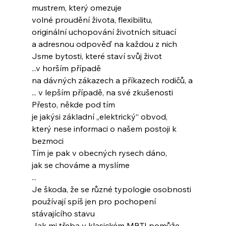
mustrem, který omezuje
volné proudění života, flexibilitu,
originální uchopování životních situací
a adresnou odpověď na každou z nich
Jsme bytosti, které staví svůj život
...v horším případě
na dávných zákazech a příkazech rodičů, a
... v lepším případě, na své zkušenosti
Přesto, někde pod tím
je jakýsi základní „elektrický“ obvod,
který nese informaci o našem postoji k 
bezmoci
Tím je pak v obecných rysech dáno,
jak se chováme a myslíme
...
Je škoda, že se různé typologie osobnosti
používají spíš jen pro pochopení
stávajícího stavu
Jak mi třeba v klasickém MBTI pomůže