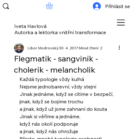
Přihlásit se
Iveta Havlová
Autorka a lektorka vnitřní transformace
Libor Modrovský
30. 4. 2017
Minut čtení: 2
Flegmatik - sangvinik -
cholerik - melancholik
Každá typologie vždy kulhá
Nejsme jednobarevní, vždy stejní
Jinak jednáme, když se cítíme v bezpečí,
jinak, když se bojíme trochu
a jinak, když už jsme zahnaní do kouta
Jinak si věříme a jednáme,
když nás okolí podporuje
a jinak, když nás ohrožuje
Přesto, mnohé typologie osobnosti