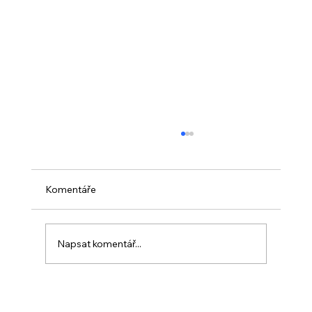
Komentáře
Napsat komentář...
PO VELIKONOCÍCH + Nahrávka