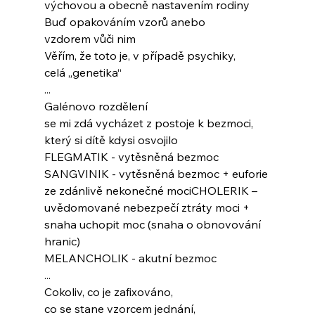
výchovou a obecně nastavením rodiny
Buď opakováním vzorů anebo
vzdorem vůči nim
Věřím, že toto je, v případě psychiky,
celá „genetika“
...
Galénovo rozdělení
se mi zdá vycházet z postoje k bezmoci,
který si dítě kdysi osvojilo
FLEGMATIK - vytěsněná bezmoc
SANGVINIK - vytěsněná bezmoc + euforie 
ze zdánlivě nekonečné mociCHOLERIK – 
uvědomované nebezpečí ztráty moci + 
snaha uchopit moc (snaha o obnovování 
hranic)
MELANCHOLIK - akutní bezmoc
...
Cokoliv, co je zafixováno,
co se stane vzorcem jednání,