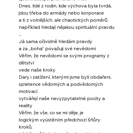
Dnes, lidé z rodin, kde výchova byla tvrdá,
jdou třeba do armády nebo korporace
a ti z volnějších, ale chaotických poměrů
například hledají nějakou spirituální pravdu
...
Já sama očividně hledám pravdy
a za „boha“ považuji své nevědomí
Věřím, že nevědomí se svými programy z 
dětství
vede naše kroky
Dary i zatížení, kterými jsme byli obdařeni,
spletence vědomých a podvědomých 
motivací
vytvářejí naše nevyzpytatelné pocity a 
reality
Věřím, že vše, co se mi děje, je
logickým vyústěním předchozí šňůry 
kroků,