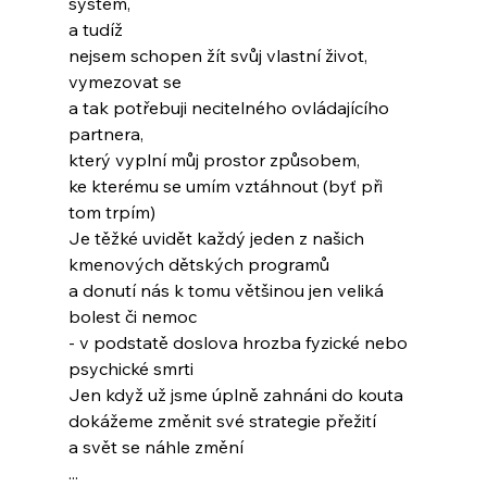
systém,
a tudíž
nejsem schopen žít svůj vlastní život, 
vymezovat se
a tak potřebuji necitelného ovládajícího 
partnera,
který vyplní můj prostor způsobem,
ke kterému se umím vztáhnout (byť při 
tom trpím)
Je těžké uvidět každý jeden z našich
kmenových dětských programů
a donutí nás k tomu většinou jen veliká 
bolest či nemoc
- v podstatě doslova hrozba fyzické nebo 
psychické smrti
Jen když už jsme úplně zahnáni do kouta
dokážeme změnit své strategie přežití
a svět se náhle změní
...