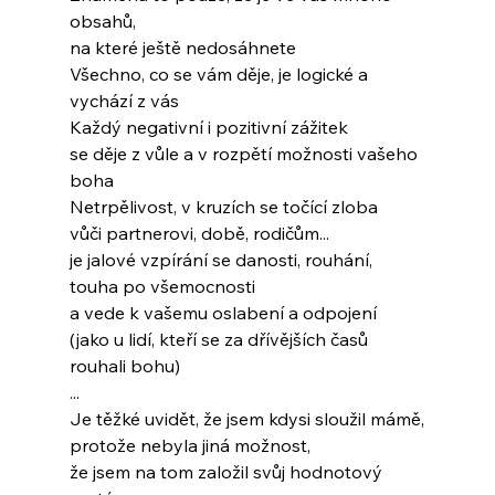
obsahů,
na které ještě nedosáhnete
Všechno, co se vám děje, je logické a 
vychází z vás
Každý negativní i pozitivní zážitek
se děje z vůle a v rozpětí možnosti vašeho 
boha
Netrpělivost, v kruzích se točící zloba
vůči partnerovi, době, rodičům...
je jalové vzpírání se danosti, rouhání, 
touha po všemocnosti
a vede k vašemu oslabení a odpojení
(jako u lidí, kteří se za dřívějších časů 
rouhali bohu)
...
Je těžké uvidět, že jsem kdysi sloužil mámě,
protože nebyla jiná možnost,
že jsem na tom založil svůj hodnotový 