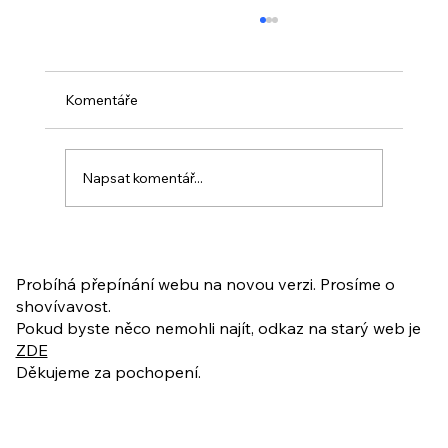
Komentáře
Napsat komentář...
PO VELIKONOCÍCH + Nahrávka
ukázkové lekce
Probíhá přepínání webu na novou verzi. Prosíme o
shovívavost.
Pokud byste něco nemohli najít, odkaz na starý web je
ZDE
Děkujeme za pochopení.