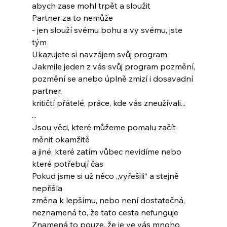
abych zase mohl trpět a sloužit
Partner za to nemůže
- jen slouží svému bohu a vy svému, jste 
tým
Ukazujete si navzájem svůj program
Jakmile jeden z vás svůj program pozmění,
pozmění se anebo úplně zmizí i dosavadní 
partner,
kritičtí přátelé, práce, kde vás zneužívali...
...
Jsou věci, které můžeme pomalu začít 
měnit okamžitě
a jiné, které zatím vůbec nevidíme nebo 
které potřebují čas
Pokud jsme si už něco „vyřešili“ a stejně 
nepřišla
změna k lepšímu, nebo není dostatečná,
neznamená to, že tato cesta nefunguje
Znamená to pouze, že je ve vás mnoho 