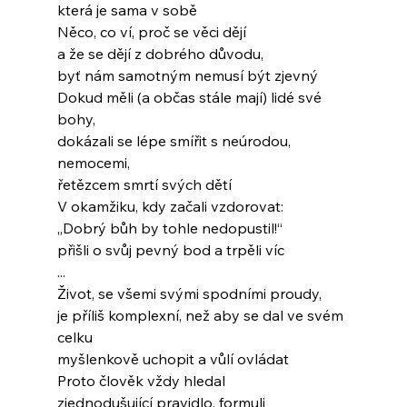
která je sama v sobě
Něco, co ví, proč se věci dějí
a že se dějí z dobrého důvodu,
byť nám samotným nemusí být zjevný
Dokud měli (a občas stále mají) lidé své 
bohy,
dokázali se lépe smířit s neúrodou, 
nemocemi,
řetězcem smrtí svých dětí
V okamžiku, kdy začali vzdorovat:
„Dobrý bůh by tohle nedopustil!“
přišli o svůj pevný bod a trpěli víc
...
Život, se všemi svými spodními proudy,
je příliš komplexní, než aby se dal ve svém 
celku
myšlenkově uchopit a vůlí ovládat
Proto člověk vždy hledal
zjednodušující pravidlo, formuli