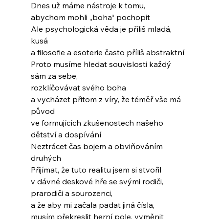
Dnes už máme nástroje k tomu,
abychom mohli „boha“ pochopit
Ale psychologická věda je příliš mladá, 
kusá
a filosofie a esoterie často příliš abstraktní
Proto musíme hledat souvislosti každý 
sám za sebe,
rozklíčovávat svého boha
a vycházet přitom z víry, že téměř vše má 
původ
ve formujících zkušenostech našeho 
dětství a dospívání
Neztrácet čas bojem a obviňováním 
druhých
Přijímat, že tuto realitu jsem si stvořil
v dávné deskové hře se svými rodiči, 
prarodiči a sourozenci,
a že aby mi začala padat jiná čísla,
musím překreslit herní pole, vyměnit 