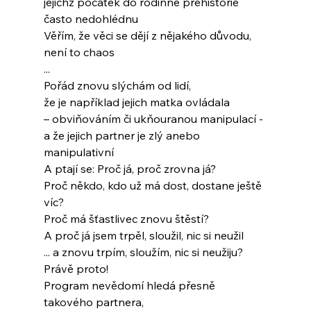
jejichž počátek do rodinné prehistorie
často nedohlédnu
Věřím, že věci se dějí z nějakého důvodu,
není to chaos
...
Pořád znovu slýchám od lidí,
že je například jejich matka ovládala
– obviňováním či ukňouranou manipulací -
a že jejich partner je zlý anebo 
manipulativní
A ptají se: Proč já, proč zrovna já?
Proč někdo, kdo už má dost, dostane ještě 
víc?
Proč má šťastlivec znovu štěstí?
A proč já jsem trpěl, sloužil, nic si neužil
... a znovu trpím, sloužím, nic si neužiju?
Právě proto!
Program nevědomí hledá přesně 
takového partnera,