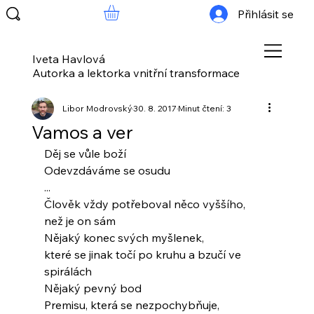
Přihlásit se
Iveta Havlová
Autorka a lektorka vnitřní transformace
Libor Modrovský
30. 8. 2017
Minut čtení: 3
Vamos a ver
Děj se vůle boží
Odevzdáváme se osudu
...
Člověk vždy potřeboval něco vyššího,
než je on sám
Nějaký konec svých myšlenek,
které se jinak točí po kruhu a bzučí ve 
spirálách
Nějaký pevný bod
Premisu, která se nezpochybňuje,