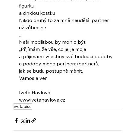
figurku
a cinklou kostku
Nikdo druhý to za mně neudělá, partner 
už vůbec ne
...
Naší modlitbou by mohlo být:
„Přijímám, že vše, co je, je moje
a přijímám i všechny své budoucí podoby
a podoby mého partnera/partnerů,
jak se budu postupně měnit.“
Vamos a ver
Iveta Havlová
www.ivetahavlova.cz
ivetapíše