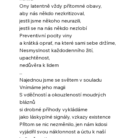
Ony latentně vždy přítomné obavy,
aby nás někdo nezkritizoval,
jestli jsme někoho neurazili,
jestli se na nás někdo nezlobí
Preventivní pocity viny
a krátká oprať, na které sami sebe držíme,
Nesmyslnost každodenního žití, 
upachtěnost,
nedůvěra k lidem
...
Najednou jsme se světem v souladu
Vnímáme jeho magii
S vděčností a okouzleností moudrých 
bláznů
si drobné příhody vykládáme
jako láskyplné signály, vzkazy existence
Přitom se nic nezměnilo, jen nám kdosi
vyjádřil svou náklonnost a úctu k naší 