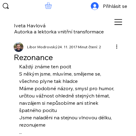
Přihlásit se
Iveta Havlová
Autorka a lektorka vnitřní transformace
Libor Modrovský
24. 11. 2017
Minut čtení: 2
Rezonance
Každý známe ten pocit
S někým jsme, mluvíme, smějeme se,
všechno plyne tak hladce
Máme podobné názory, smysl pro humor,
určitou vážnost ohledně stejných témat,
navzájem si nepůsobíme ani stínek
špatného pocitu
Jsme naladěni na stejnou vlnovou délku,
rezonujeme
...