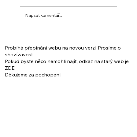
Napsat komentář...
PO VELIKONOCÍCH + Nahrávka
ukázkové lekce
Probíhá přepínání webu na novou verzi. Prosíme o
shovívavost.
Pokud byste něco nemohli najít, odkaz na starý web je
ZDE
Děkujeme za pochopení.