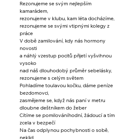
Rezonujeme se svým nejlepším 
kamarádem,
rezonujeme v klubu, kam léta docházíme,
rezonujeme se svými vtipnými kolegy z 
práce
V době zamilování, kdy nás hormony 
novosti
a náhlý vzestup pocitů přijetí vyšvihnou 
vysoko
nad náš dlouhodobý průměr sebelásky,
rezonujeme s celým světem
Pohladíme toulavou kočku, dáme peníze 
bezdomovci,
zasmějeme se, když nás paní v metru
dloubne deštníkem do žeber
Cítíme se pomilováníhodní, žádoucí a tím
zcela v bezpečí
Na čas odplynou pochybnosti o sobě, 
neklid