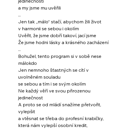
jedinečnosti
a my jsme mu uvěřili
...
Jen tak „málo“ stačí, abychom žili život
v harmonii se sebou i okolím
Uvěřit, že jsme dobří takoví, jací jsme
Že jsme hodni lásky a krásného zacházení
...
Bohužel, tento program si v sobě nese 
málokdo
Jen nemnoho šťastných se cítí v 
uvolněném souladu
se sebou a tím i se svým okolím
Ne každý věří ve svou přirozenou 
jedinečnost
A proto se od mládí snažíme přetvořit, 
vylepšit
a vtěsnat se třeba do profesní krabičky,
která nám vylepší osobní kredit,