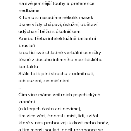
na své jemnější touhy a preference 
nedbáme
K tomu si nasadíme několik masek
Jsme vždy chápaví, úslužní, obětaví
udýchaní běžci s úkolníčkem
Anebo třeba intelektuálně brilantní 
bruslaři
kroužící své chladné verbální osmičky
těsně z dosahu intimního mezilidského 
kontaktu
Stále tolik plní strachu z odmítnutí,
odsouzení, zesměšnění
...
Čím více máme vnitřních psychických 
zranění
(o kterých často ani nevíme),
tím více věcí, činností, míst, lidí, zvířat...
které v nás probouzejí úzkost nebo hněv,
a tím menší soulad, pocit rezonance se 