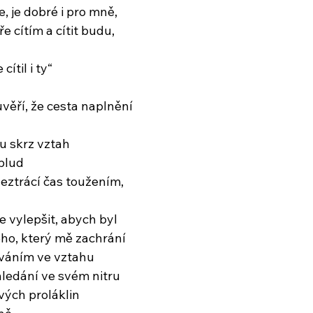
e, je dobré i pro mně,
e cítím a cítit budu,
cítil i ty“
uvěří, že cesta naplnění
hu skrz vztah
 blud
eztrácí čas toužením,
 vylepšit, abych byl
ého, který mě zachrání
ováním ve vztahu
 hledání ve svém nitru
vých proláklin