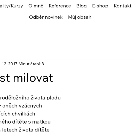
ality/Kurzy
O mně
Reference
Blog
E-shop
Kontakt
Odběr novinek
Můj obsah
. 12. 2017
Minut čtení: 3
t milovat
roděložního života plodu
 v oněch vzácných
ících chvilkách
ého dítěte s matkou
h letech života dítěte