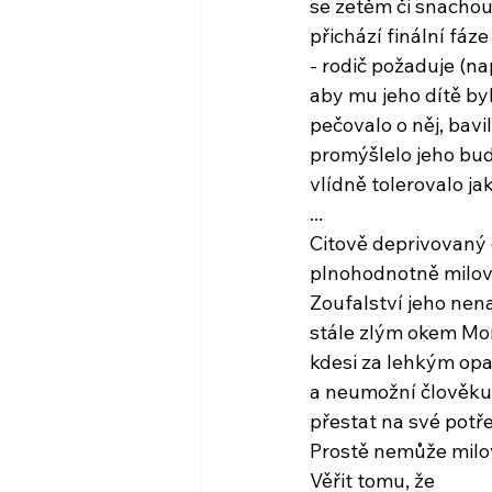
se zetěm či snachou
přichází finální fáze
- rodič požaduje (na
aby mu jeho dítě by
pečovalo o něj, bavil
promýšlelo jeho bu
vlídně tolerovalo ja
...
Citově deprivovaný
plnohodnotně milov
Zoufalství jeho ne
stále zlým okem Mo
kdesi za lehkým op
a neumožní člověku s
přestat na své potř
Prostě nemůže milo
Věřit tomu, že