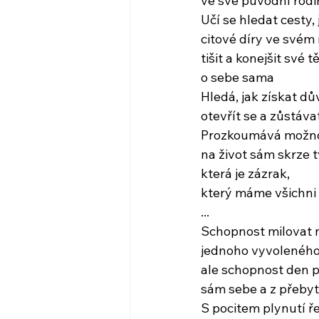
ve své původní rodi
Učí se hledat cesty,
citové díry ve svém 
tišit a konejšit své 
o sebe sama
Hledá, jak získat dů
otevřít se a zůstáva
Prozkoumává možnos
na život sám skrze t
která je zázrak,
který máme všichni
...
Schopnost milovat 
jednoho vyvoleného
ale schopnost den p
sám sebe a z přebyt
S pocitem plynutí ř