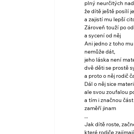
plný neurčitých nadě
že dítě ještě posílí
a zajistí mu lepší ci
Zároveň touží po od
a sycení od něj
Ani jedno z toho mu
nemůže dát,
jeho láska není mat
dvě děti se prostě s
a proto o něj rodič č
Dál o něj sice mater
ale svou zoufalou p
a tím i značnou část
zaměří jinam
...
Jak dítě roste, začne
které rodiče zajímají