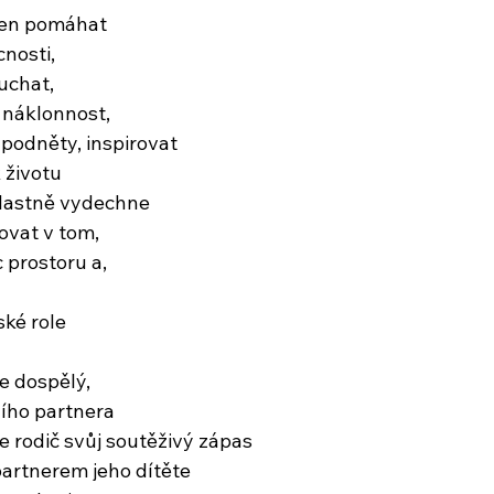
ejen pomáhat
cnosti,
uchat,
 náklonnost,
 podněty, inspirovat
 životu
slastně vydechne
ovat v tom,
c prostoru a,
ské role
je dospělý,
ního partnera
e rodič svůj soutěživý zápas
 partnerem jeho dítěte