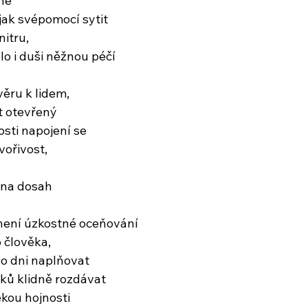
ně
 jak svépomocí sytit
nitru,
tělo i duši něžnou péčí
věru k lidem,
t otevřený
ti napojení se
vořivost,
 na dosah
není úzkostné oceňování
 člověka,
o dni naplňovat
ků klidně rozdávat
ekou hojnosti