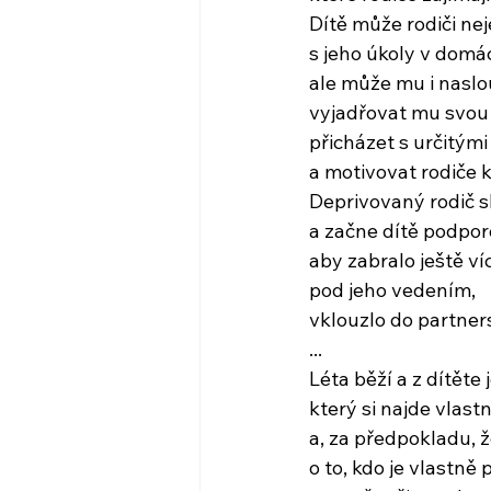
Dítě může rodiči n
s jeho úkoly v domá
ale může mu i naslo
vyjadřovat mu svou
přicházet s určitými
a motivovat rodiče k
Deprivovaný rodič 
a začne dítě podpor
aby zabralo ještě ví
pod jeho vedením,
vklouzlo do partner
...
Léta běží a z dítěte 
který si najde vlast
a, za předpokladu, ž
o to, kdo je vlastně