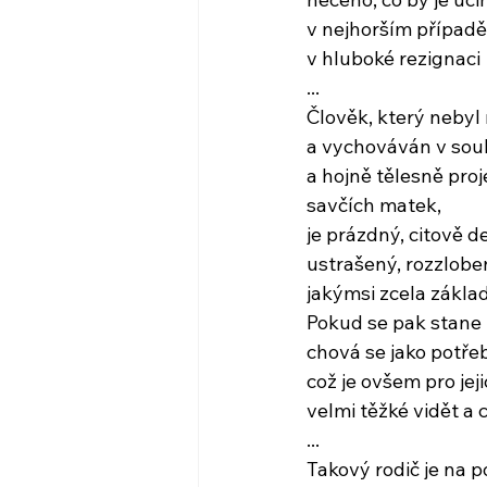
v nejhorším případ
v hluboké rezignaci
...
Člověk, který nebyl 
a vychováván v soul
a hojně tělesně pro
savčích matek,
je prázdný, citově d
ustrašený, rozzlobe
jakýmsi zcela zákl
Pokud se pak stane
chová se jako potřeb
což je ovšem pro jeji
velmi těžké vidět a
...
Takový rodič je na 