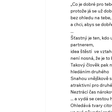
„Co je dobré pro teb
protože já se už dobř
bez ohledu na tebe,
a chci, abys se dobře 
...
Šťastný je ten, kdo 
partnerem,
idea štěstí  ve vzta
není nosná, že je to
Takový člověk pak n
hledáním druhého
Snahou vnějškově se
atraktivní pro druh
Neztrácí čas nárok
... a vydá se cestou
Ohledává tvary cito