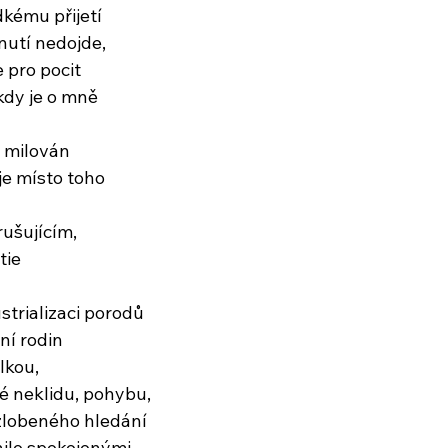
kému přijetí
nutí nedojde,
 pro pocit
kdy je o mně
m milován
je místo toho
ušujícím,
tie
ustrializaci porodů
ní rodin
lkou,
é neklidu, pohybu,
zlobeného hledání
nilo spokojenými,