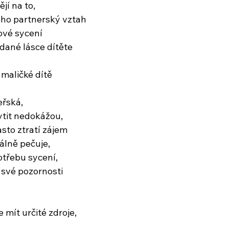
jí na to,
 jeho partnerský vztah
tové sycení
dané lásce dítěte
 maličké dítě
eřská,
ytit nedokážou,
asto ztratí zájem
iálně pečuje,
otřebu sycení,
 své pozornosti
 mít určité zdroje,