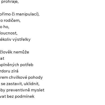
 prohraje,
přímo či manipulací),
lo rodičem,
o ho,
doucnost,
kékoliv výstřelky
 člověk nemůže
at
naplněných potřeb
rdoru zírá
arem chvilkové pohody
e zastavit, uklidnit,
eby preventivně myslet
vat bez podmínek