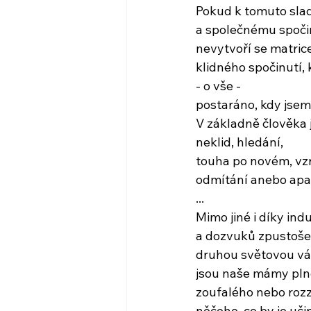
Pokud k tomuto slad
a společnému spoči
nevytvoří se matrice
klidného spočinutí, 
- o vše -
postaráno, kdy jse
V základně člověka 
neklid, hledání,
touha po novém, vzr
odmítání anebo apa
...
Mimo jiné i díky ind
a dozvuků zpustoše
druhou světovou vá
jsou naše mámy pln
zoufalého nebo roz
něčeho, co by je uči