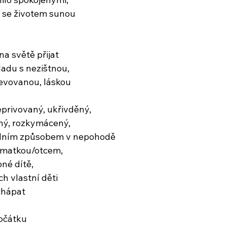
ě se životem sunou
na světě přijat
adu s nezištnou,
jevovanou, láskou
eprivovaný, ukřivděný,
ný, rozkymácený,
adním způsobem v nepohodě
 matkou/otcem,
né dítě,
ch vlastní děti
 chápat
počátku