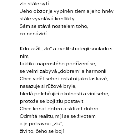
zlo stále sytí
Jeho obzor je vyplněn zlem a jeho hněv
stále vyvolává konflikty
Sám se stává nositelem toho,
co nenávidí
...
Kdo zažil „zlo“ a zvolil strategii souladu s 
ním,
taktiku naprostého podřízení se,
se velmi zabývá „dobrem“ a harmonií
Chce vidět sebe i ostatní jako laskavé,
nasazuje si růžové brýle,
hledá polehčující okolnosti a viní sebe,
protože se bojí zlu postavit
Chce konat dobro a sklízet dobro
Odmítá realitu, míjí se se životem
a je potravou „zlu“,
živí to, čeho se bojí
...