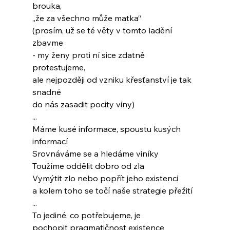
brouka,
„že za všechno může matka“
(prosím, už se té věty v tomto ladění 
zbavme
- my ženy proti ní sice zdatně 
protestujeme,
ale nejpozději od vzniku křesťanství je tak 
snadné
do nás zasadit pocity viny)
...
Máme kusé informace, spoustu kusých 
informací
Srovnáváme se a hledáme viníky
Toužíme oddělit dobro od zla
Vymýtit zlo nebo popřít jeho existenci
a kolem toho se točí naše strategie přežití
...
To jediné, co potřebujeme, je
pochopit pragmatičnost existence