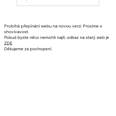
PO VELIKONOCÍCH + Nahrávka
ukázkové lekce
Probíhá přepínání webu na novou verzi. Prosíme o
shovívavost.
Pokud byste něco nemohli najít, odkaz na starý web je
ZDE
Děkujeme za pochopení.