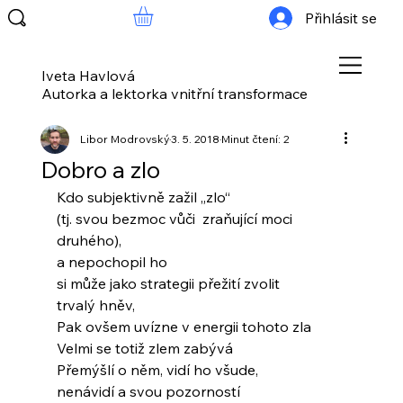
Přihlásit se
Iveta Havlová
Autorka a lektorka vnitřní transformace
Libor Modrovský
3. 5. 2018
Minut čtení: 2
Dobro a zlo
Kdo subjektivně zažil „zlo“
(tj. svou bezmoc vůči  zraňující moci 
druhého),
a nepochopil ho
si může jako strategii přežití zvolit
trvalý hněv,
Pak ovšem uvízne v energii tohoto zla
Velmi se totiž zlem zabývá
Přemýšlí o něm, vidí ho všude,
nenávidí a svou pozorností