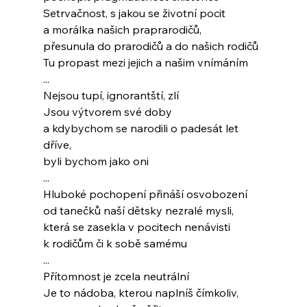
Setrvačnost, s jakou se životní pocit
a morálka našich praprarodičů,
přesunula do prarodičů a do našich rodičů
Tu propast mezi jejich a našim vnímáním
...
Nejsou tupí, ignorantští, zlí
Jsou výtvorem své doby
a kdybychom se narodili o padesát let 
dříve,
byli bychom jako oni
...
Hluboké pochopení přináší osvobození
od tanečků naší dětsky nezralé mysli,
která se zasekla v pocitech nenávisti
k rodičům či k sobě samému
...
Přítomnost je zcela neutrální
Je to nádoba, kterou naplníš čímkoliv,