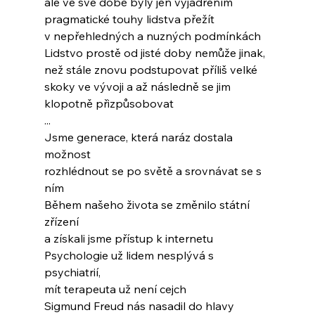
ale ve své době byly jen vyjádřením
pragmatické touhy lidstva přežít
v nepřehledných a nuzných podmínkách
Lidstvo prostě od jisté doby nemůže jinak,
než stále znovu podstupovat příliš velké
skoky ve vývoji a až následně se jim
klopotně přizpůsobovat
...
Jsme generace, která naráz dostala 
možnost
rozhlédnout se po světě a srovnávat se s 
ním
Během našeho života se změnilo státní 
zřízení
a získali jsme přístup k internetu
Psychologie už lidem nesplývá s 
psychiatrií,
mít terapeuta už není cejch
Sigmund Freud nás nasadil do hlavy 