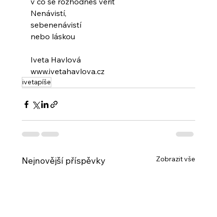
v co se rozhodneš věřit
Nenávistí,
sebenenávistí
nebo láskou
Iveta Havlová
www.ivetahavlova.cz
ivetapíše
Zobrazit vše
Nejnovější příspěvky