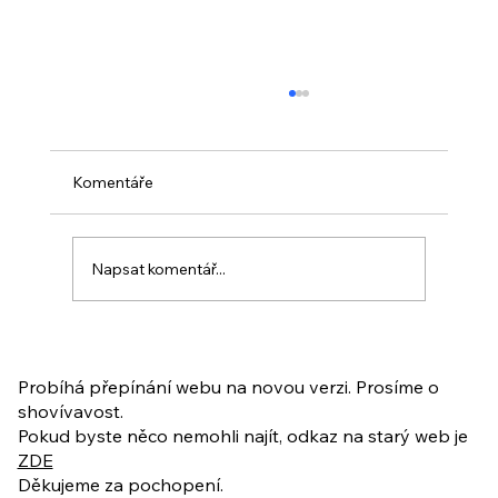
Komentáře
Napsat komentář...
PO VELIKONOCÍCH + Nahrávka
ukázkové lekce
Probíhá přepínání webu na novou verzi. Prosíme o
shovívavost.
Pokud byste něco nemohli najít, odkaz na starý web je
ZDE
Děkujeme za pochopení.