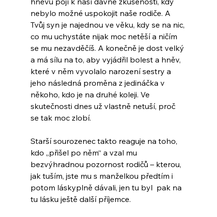
hněvu pojí k naší dávné zkušenosti, kdy 
nebylo možné uspokojit naše rodiče. A 
Tvůj syn je najednou ve věku, kdy se na nic, 
co mu uchystáte nijak moc netěší a ničím 
se mu nezavděčíš. A konečně je dost velký 
a má sílu na to, aby vyjádřil bolest a hněv, 
které v něm vyvolalo narození sestry a 
jeho následná proměna z jedináčka v 
někoho, kdo je na druhé koleji. Ve 
skutečnosti dnes už vlastně netuší, proč 
se tak moc zlobí.
Starší sourozenec takto reaguje na toho, 
kdo „přišel po něm“ a vzal mu 
bezvýhradnou pozornost rodičů – kterou, 
jak tuším, jste mu s manželkou předtím i 
potom láskyplně dávali, jen tu byl  pak na 
tu lásku ještě další příjemce.