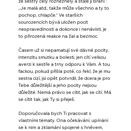
ze sestry celý rozněžnělý a stále ji brání : 
„Je malá atd., takže může všechno a ty to 
pochop, chlapče.“ Ve starších 
sourozencích bývá uložen pocit 
nespravedlnosti a dokonce i nenávisti, je 
to přirozená reakce na žal a bezmoc.
Časem už si nepamatují své dávné pocity, 
intenzitu smutku a bolesti, jen cítí velkou 
averzi k sestře a trny odporu k Vám. A tou 
fackou, pokud přišla poté, co řekl, že je mu 
sestra cizí, jsi opět potvrdil, že dcera je pro 
Tebe důležitější a jeho pocity nejsou 
důležité. Nemá právo se cítit, jak se cítí. Má 
se cítit tak, jak Ty si přeješ.
Doporučovala bych Ti pracovat s 
vlastními tématy. Ona očekávání, upínání 
se k nim a zklamání spojené s hněvem, 