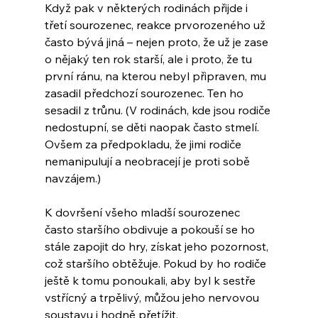
Když pak v některých rodinách přijde i 
třetí sourozenec, reakce prvorozeného už 
často bývá jiná – nejen proto, že už je zase 
o nějaký ten rok starší, ale i proto, že tu 
první ránu, na kterou nebyl připraven, mu 
zasadil předchozí sourozenec. Ten ho 
sesadil z trůnu. (V rodinách, kde jsou rodiče 
nedostupní, se děti naopak často stmelí. 
Ovšem za předpokladu, že jimi rodiče 
nemanipulují a neobracejí je proti sobě 
navzájem.)
K dovršení všeho mladší sourozenec 
často staršího obdivuje a pokouší se ho 
stále zapojit do hry, získat jeho pozornost, 
což staršího obtěžuje. Pokud by ho rodiče 
ještě k tomu ponoukali, aby byl k sestře 
vstřícný a trpělivý, můžou jeho nervovou 
soustavu i hodně přetížit.