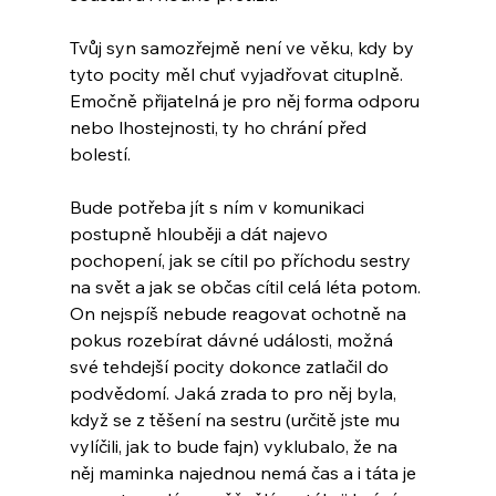
Tvůj syn samozřejmě není ve věku, kdy by 
tyto pocity měl chuť vyjadřovat cituplně. 
Emočně přijatelná je pro něj forma odporu 
nebo lhostejnosti, ty ho chrání před 
bolestí.
Bude potřeba jít s ním v komunikaci 
postupně hlouběji a dát najevo 
pochopení, jak se cítil po příchodu sestry 
na svět a jak se občas cítil celá léta potom. 
On nejspíš nebude reagovat ochotně na 
pokus rozebírat dávné události, možná 
své tehdejší pocity dokonce zatlačil do 
podvědomí. Jaká zrada to pro něj byla, 
když se z těšení na sestru (určitě jste mu 
vylíčili, jak to bude fajn) vyklubalo, že na 
něj maminka najednou nemá čas a i táta je 