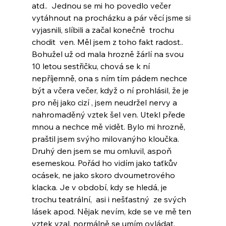
atd..  Jednou se mi ho povedlo večer 
vytáhnout na procházku a pár věcí jsme si 
vyjasnili, slíbili a začal konečně  trochu 
chodit  ven. Měl jsem z toho fakt radost.. 
Bohužel už od mala hrozně žárlí na svou 
10 letou sestřičku, chová se k ní 
nepříjemně, ona s ním tím pádem nechce 
být a včera večer, když o ní prohlásil, že je 
pro něj jako cizí , jsem neudržel nervy a 
nahromaděný vztek šel ven. Utekl přede 
mnou a nechce mě vidět. Bylo mi hrozně, 
praštil jsem svýho milovanýho kloučka. 
Druhý den jsem se mu omluvil, aspoň 
esemeskou. Pořád ho vidím jako taťkův 
ocásek, ne jako skoro dvoumetrového 
klacka. Je v období, kdy se hledá, je 
trochu teatrální,  asi i nešťastný  ze svých 
lásek apod. Nějak nevím, kde se ve mě ten 
vztek vzal, normálně se umím ovládat. 