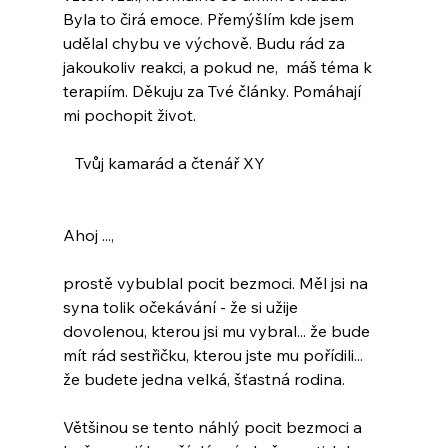
Byla to čirá emoce. Přemýšlím kde jsem 
udělal chybu ve výchově. Budu rád za 
jakoukoliv reakci, a pokud ne,  máš téma k 
terapiím. Děkuju za Tvé články. Pomáhají 
mi pochopit život.
   Tvůj kamarád a čtenář XY
Ahoj ...,
prostě vybublal pocit bezmoci. Měl jsi na 
syna tolik očekávání - že si užije 
dovolenou, kterou jsi mu vybral... že bude 
mít rád sestřičku, kterou jste mu pořídili... 
že budete jedna velká, šťastná rodina.
Většinou se tento náhlý pocit bezmoci a 