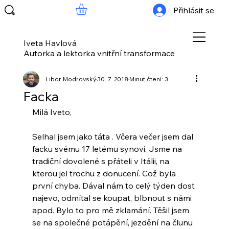
Přihlásit se
Iveta Havlová
Autorka a lektorka vnitřní transformace
Libor Modrovský
30. 7. 2018
Minut čtení: 3
Facka
Milá Iveto,
Selhal jsem jako táta . Včera večer jsem dal 
facku svému 17 letému synovi. Jsme na 
tradiční dovolené s přáteli v Itálii, na 
kterou jel trochu z donucení. Což byla 
první chyba. Dával nám to celý týden dost 
najevo, odmítal se koupat, blbnout s námi 
apod. Bylo to pro mě zklamání. Těšil jsem 
se na společné potápění, jezdění na člunu 