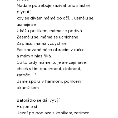
Nadále potřebuje zažívat ono slastné 
plynutí,
kdy se dívám mámě do očí… usměju se, 
usměje se
Ukážu prstíkem, máma se podívá
Zasměju se, máma se uchichtne
Zapláču, máma vzdychne
Fascinovaně něco obracím v ručce
a mámin hlas říká:
Co to tady máme, to je ale zajímavé,
chceš s tím bouchnout, cinknout, 
zatočit…?
Jsme spolu, v harmonii, pohlceni 
okamžikem
…
Batolátko se dál vyvíjí
Hrajeme si
Jezdí po podlaze s koníkem, zatímco 