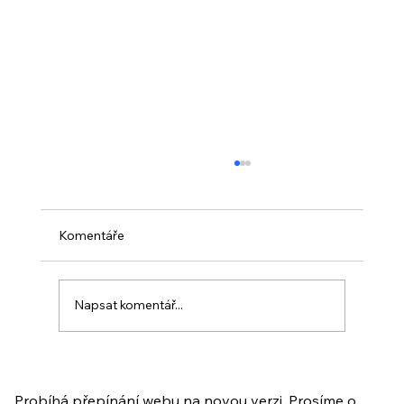
Komentáře
Napsat komentář...
PO VELIKONOCÍCH + Nahrávka
ukázkové lekce
Probíhá přepínání webu na novou verzi. Prosíme o