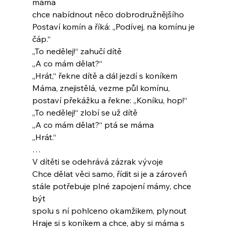
máma
chce nabídnout něco dobrodružnějšího
Postaví komín a říká: „Podívej, na komínu je 
čáp.“
„To nedělej!“ zahučí dítě
„A co mám dělat?“
„Hrát,“ řekne dítě a dál jezdí s koníkem
Máma, znejistělá, vezme půl komínu,
postaví překážku a řekne: „Koníku, hop!“
„To nedělej!“ zlobí se už dítě
„A co mám dělat?“ ptá se máma
„Hrát.“
…
V dítěti se odehrává zázrak vývoje
Chce dělat věci samo, řídit si je a zároveň
stále potřebuje plné zapojení mámy, chce 
být
spolu s ní pohlceno okamžikem, plynout
Hraje si s koníkem a chce, aby si máma s 