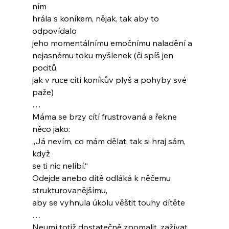
ním
hrála s koníkem, nějak, tak aby to 
odpovídalo
jeho momentálnímu emočnímu naladění a
nejasnému toku myšlenek (či spíš jen 
pocitů,
jak v ruce cítí koníkův plyš a pohyby své 
paže)
…
Máma se brzy cítí frustrovaná a řekne 
něco jako:
„Já nevím, co mám dělat, tak si hraj sám, 
když
se ti nic nelíbí.“
Odejde anebo dítě odláká k něčemu 
strukturovanějšímu,
aby se vyhnula úkolu věštit touhy dítěte
…
Neumí totiž dostatečně zpomalit, zažívat