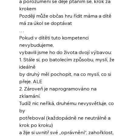
a porozumění se děje ptaním se, krok za 
krokem
Později může občas hru řídit máma a dítě
má za úkol se doptávat
…
Pokud v dítěti tuto kompetenci 
nevybudujeme,
vybavili jsme ho do života dvojí výbavou:
1. Stále si, po batolecím způsobu, myslí, že 
ideálně
by druhý měl pochopit, na co myslí, co si 
přeje. ALE
2. Zároveň je naprogramováno na 
zklamání.
Tudíž nic neříká, druhému nevysvětluje, co 
by
potřeboval (každopádně ne neutrálně a 
krok po kroku)
a žije si uvnitř své „oprávnění“, zahořklost, 