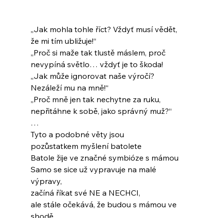
„Jak mohla tohle říct? Vždyť musí vědět,
že mi tím ubližuje!“
„Proč si maže tak tlustě máslem, proč
nevypíná světlo… vždyť je to škoda!
„Jak může ignorovat naše výročí?
Nezáleží mu na mně!“
„Proč mně jen tak nechytne za ruku,
nepřitáhne k sobě, jako správný muž?“
…
Tyto a podobné věty jsou
pozůstatkem myšlení batolete
Batole žije ve značné symbióze s mámou
Samo se sice už vypravuje na malé 
výpravy,
začíná říkat své NE a NECHCI,
ale stále očekává, že budou s mámou ve 
shodě