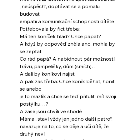
„neúspěch“, doptávat se a pomalu 
budovat
empatii a komunikační schopnosti dítěte
Potřebovala by říct třeba:
Má ten koníček hlad? Chce papat?
A když by odpověď zněla ano, mohla by 
se zeptat:
Co rád papá? A nabídnout pár možností:
trávu, pampelišky, dům (smích)…
A dali by koníkovi najíst
A pak zas třeba: Chce koník běhat, honit 
se anebo
je to mazlík a chce se teď přitulit, mít svoji 
postýlku…?
A zase jsou chvíli ve shodě
Máma „staví vždy jen jedno další patro“,
navazuje na to, co se děje a učí dítě, že 
druhý neví