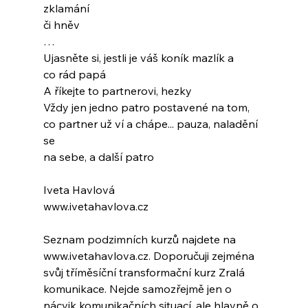
zklamání
či hněv
…
Ujasněte si, jestli je váš koník mazlík a
co rád papá
A říkejte to partnerovi, hezky
Vždy jen jedno patro postavené na tom,
co partner už ví a chápe... pauza, naladění 
se
na sebe, a další patro
Iveta Havlová
www.ivetahavlova.cz
Seznam podzimních kurzů najdete na 
www.ivetahavlova.cz. Doporučuji zejména 
svůj tříměsíční transformační kurz Zralá 
komunikace. Nejde samozřejmě jen o 
nácvik komunikačních situací, ale hlavně o 