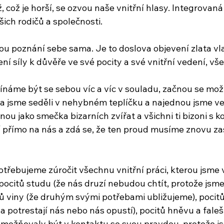
, což je horší, se ozvou naše vnitřní hlasy. Integrovaná 
šich rodičů a společnosti.
tou poznání sebe sama. Je to doslova objevení zlata vla
ní síly k důvěře ve své pocity a své vnitřní vedení, v
ínáme být se sebou víc a víc v souladu, začnou se mo
éta jsme seděli v nehybném teplíčku a najednou jsme ve
nou jako smečka bizarních zvířat a všichni ti bizoni s ko
 přímo na nás a zdá se, že ten proud musíme znovu zast
potřebujeme zúročit všechnu vnitřní práci, kterou jsme 
pocitů studu (že nás druzí nebudou chtít, protože jsme
tů viny (že druhým svými potřebami ubližujeme), pocitů
a potrestají nás nebo nás opustí), pocitů hněvu a fale
možňovaly být v kontaktu se svou pravdou, protože js