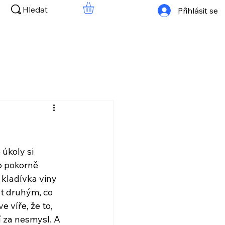
Hledat
Přihlásit se
úkoly si 
o pokorně 
 kladívka viny 
t druhým, co 
e víře, že to, 
í za nesmysl. 
A 