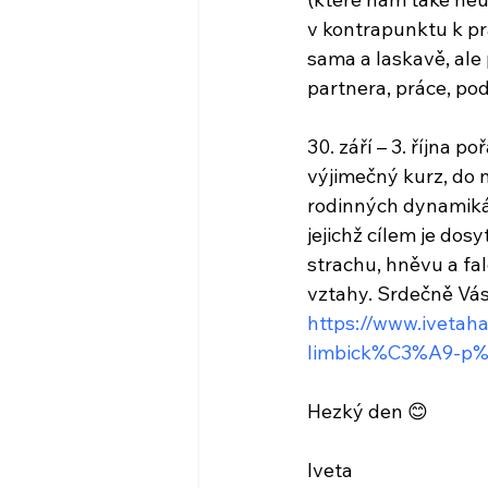
v kontrapunktu k pr
sama a laskavě, ale 
partnera, práce, po
30. září – 3. října 
výjimečný kurz, do n
rodinných dynamikác
jejichž cílem je dosy
strachu, hněvu a fa
vztahy. Srdečně Vás
https://www.iveta
limbick%C3%A9-p%
Hezký den 😊
Iveta