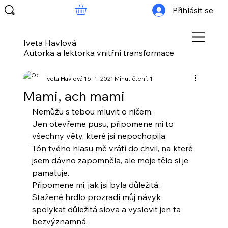
Přihlásit se
Iveta Havlová
Autorka a lektorka vnitřní transformace
Iveta Havlová
16. 1. 2021
Minut čtení: 1
Mami, ach mami
Nemůžu s tebou mluvit o ničem.
Jen otevřeme pusu, připomene mi to 
všechny věty, které jsi nepochopila. 
Tón tvého hlasu mě vrátí do chvil, na které 
jsem dávno zapomněla, ale moje tělo si je 
pamatuje.
Připomene mi, jak jsi byla důležitá.
Stažené hrdlo prozradí můj návyk 
spolykat důležitá slova a vyslovit jen ta 
bezvýznamná.