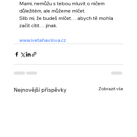
Mami, nemůžu s tebou mluvit o ničem 
důležitém, ale můžeme mlčet.
Slib mi, že budeš mlčet… abych tě mohla 
začít cítit… jinak.
www.ivetahavlova.cz
Zobrazit vše
Nejnovější příspěvky