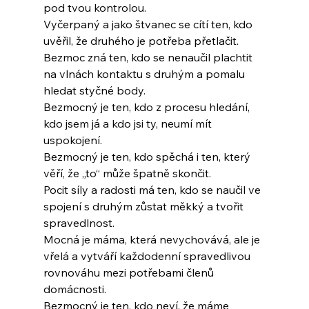
pod tvou kontrolou.
Vyčerpaný a jako štvanec se cítí ten, kdo 
uvěřil, že druhého je potřeba přetlačit.
Bezmoc zná ten, kdo se nenaučil plachtit 
na vlnách kontaktu s druhým a pomalu 
hledat styčné body.
Bezmocný je ten, kdo z procesu hledání, 
kdo jsem já a kdo jsi ty, neumí mít 
uspokojení.
Bezmocný je ten, kdo spěchá i ten, který 
věří, že „to“ může špatně skončit.
Pocit síly a radosti má ten, kdo se naučil ve 
spojení s druhým zůstat měkký a tvořit 
spravedlnost.
Mocná je máma, která nevychovává, ale je 
vřelá a vytváří každodenní spravedlivou 
rovnováhu mezi potřebami členů 
domácnosti.
Bezmocný je ten, kdo neví, že máme 