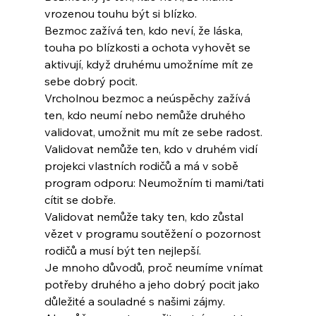
vrozenou touhu být si blízko.
Bezmoc zažívá ten, kdo neví, že láska, 
touha po blízkosti a ochota vyhovět se 
aktivují, když druhému umožníme mít ze 
sebe dobrý pocit.
Vrcholnou bezmoc a neúspěchy zažívá 
ten, kdo neumí nebo nemůže druhého 
validovat, umožnit mu mít ze sebe radost.
Validovat nemůže ten, kdo v druhém vidí 
projekci vlastních rodičů a má v sobě 
program odporu: Neumožním ti mami/tati 
cítit se dobře.
Validovat nemůže taky ten, kdo zůstal 
vězet v programu soutěžení o pozornost 
rodičů a musí být ten nejlepší.
Je mnoho důvodů, proč neumíme vnímat 
potřeby druhého a jeho dobrý pocit jako 
důležité a souladné s našimi zájmy.