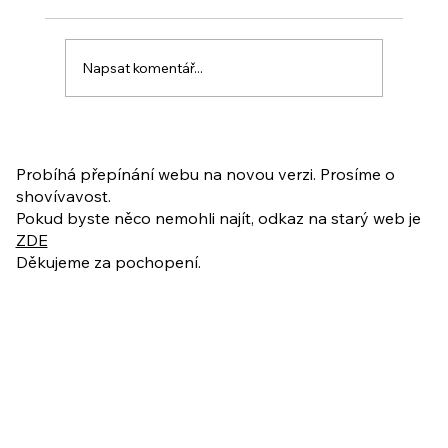
Napsat komentář...
PO VELIKONOCÍCH + Nahrávka
ukázkové lekce
Probíhá přepínání webu na novou verzi. Prosíme o
shovívavost.
Pokud byste něco nemohli najít, odkaz na starý web je
ZDE
Děkujeme za pochopení.