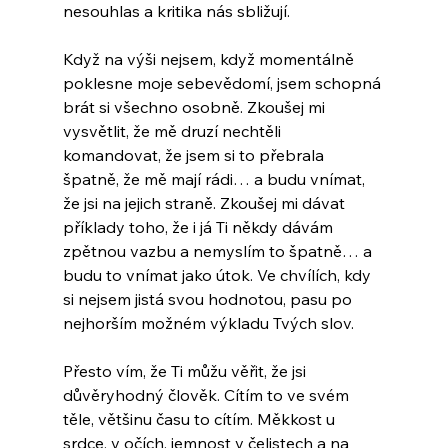
nesouhlas a kritika nás sbližují.
Když na výši nejsem, když momentálně 
poklesne moje sebevědomí, jsem schopná 
brát si všechno osobně. Zkoušej mi 
vysvětlit, že mě druzí nechtěli 
komandovat, že jsem si to přebrala 
špatně, že mě mají rádi… a budu vnímat, 
že jsi na jejich straně. Zkoušej mi dávat 
příklady toho, že i já Ti někdy dávám 
zpětnou vazbu a nemyslím to špatně… a 
budu to vnímat jako útok. Ve chvílích, kdy 
si nejsem jistá svou hodnotou, pasu po 
nejhorším možném výkladu Tvých slov.
Přesto vím, že Ti můžu věřit, že jsi 
důvěryhodný člověk. Cítím to ve svém 
těle, většinu času to cítím. Měkkost u 
srdce, v očích, jemnost v čelistech a na 