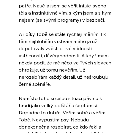
patře. Naučila jsem se věřit intuici svého 
těla a instinktivně vím, s kým jsem a s kým 
nejsem (se svými programy) v bezpečí.
A i díky Tobě se stále rychleji měním. I k 
těm nejhlubším vrstvám mého já už 
doputovaly zvěsti o Tvé vlídnosti, 
vstřícnosti, důvěryhodnosti. A když mám 
někdy pocit, že mě něco ve Tvých slovech 
ohrožuje, už tomu nevěřím. Už 
nerozebírám každý detail, už nešroubuju 
černé scénáře. 
Namísto toho si celou situaci přivinu k 
hrudi jako velký polštář a šeptám si: 
Dopadne to dobře. Věřím sobě a věřím 
Tobě. Nevypustím psy. Nebudu 
donekonečna rozebírat, co kdo řekl a 