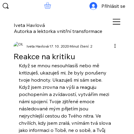
Přihlásit se
Iveta Havlová
Autorka a lektorka vnitřní transformace
Iveta Havlová
17. 10. 2020
Minut čtení: 2
Reakce na kritiku
Když se mnou nesouhlasíš nebo mě 
kritizuješ, ukazuješ mi, že byly porušeny 
tvoje hodnoty. Ukazuješ mi sám sebe.
Když jsem zrovna na výši a reaguju 
pochopením a zvídavostí, vytvářím mezi 
námi spojení. Tvoje zjitřené emoce 
následované mým přijetím jsou 
nejrychlejší cestou do Tvého nitra. Ve 
chvílích, kdy jsem zralá, vnímám tvá slova 
jako informaci o Tobě, ne o sobě, a Tvůj 