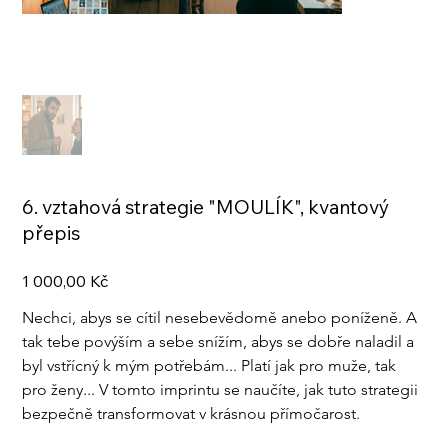
6. vztahová strategie "MOULÍK", kvantový
přepis
Cena
1 000,00 Kč
Nechci, abys se cítil nesebevědomě anebo poníženě. A 
tak tebe povýším a sebe snížím, abys se dobře naladil a 
byl vstřícný k mým potřebám... Platí jak pro muže, tak 
pro ženy... V tomto imprintu se naučíte, jak tuto strategii 
bezpečně transformovat v krásnou přímočarost.