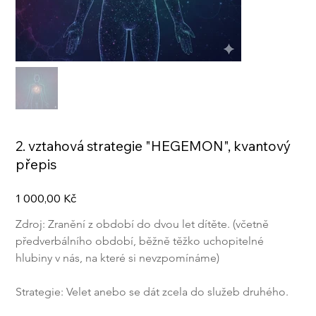
2. vztahová strategie "HEGEMON", kvantový
přepis
Cena
1 000,00 Kč
Zdroj: Zranění z období do dvou let dítěte. (včetně 
předverbálního období, běžně těžko uchopitelné 
hlubiny v nás, na které si nevzpomínáme)
Strategie: Velet anebo se dát zcela do služeb druhého. 