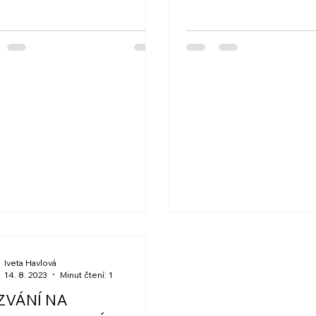
ů....
PŘESUNUT ONLINE NA
PLATFORMU ZOOM. Po
najdete níže:...
Iveta Havlová
14. 8. 2023
Minut čtení: 1
ZVÁNÍ NA