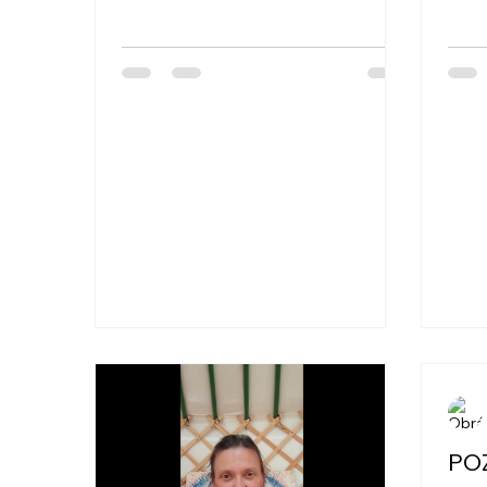
předk
online kurz 26. září – 12. prosince
2023, 17:30 – 20:30h...
PO