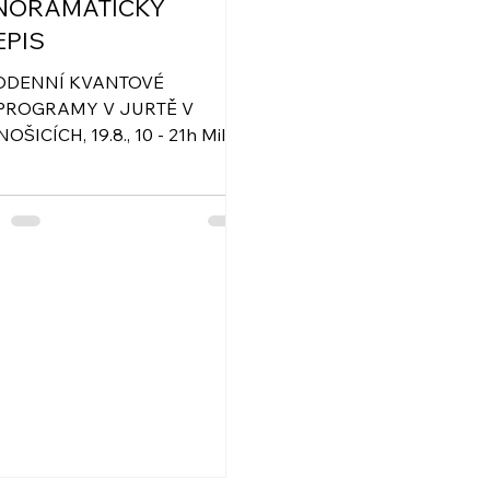
NORAMATICKÝ
EPIS
ODENNÍ KVANTOVÉ
PROGRAMY V JURTĚ V
OŠICÍCH, 19.8., 10 - 21h Milí
elé, zvu Vás na celodenní
ání pro omezený počet...