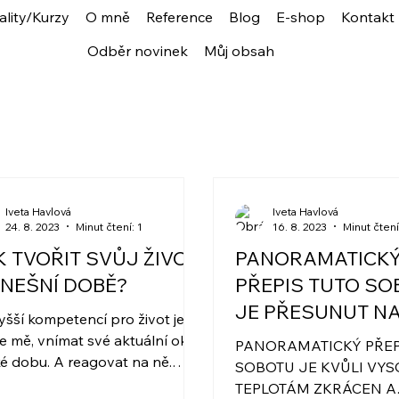
ality/Kurzy
O mně
Reference
Blog
E-shop
Kontakt
Odběr novinek
Můj obsah
Iveta Havlová
Iveta Havlová
24. 8. 2023
Minut čtení: 1
16. 8. 2023
Minut čtení
K TVOŘIT SVŮJ ŽIVOT
PANORAMATICK
DNEŠNÍ DOBĚ?
PŘEPIS TUTO SO
JE PŘESUNUT N
yšší kompetencí pro život je,
e mě, vnímat své aktuální okolí
PANORAMATICKÝ PŘEP
ké dobu. A reagovat na ně.
SOBOTU JE KVŮLI VY
t podle nastavení našich
TEPLOTÁM ZKRÁCEN A