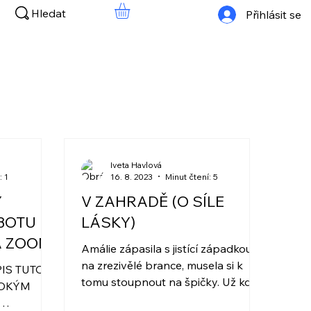
Hledat
Přihlásit se
Iveta Havlová
: 1
16. 8. 2023
Minut čtení: 5
Ý
V ZAHRADĚ (O SÍLE
BOTU
LÁSKY)
A ZOOM
Amálie zápasila s jistící západkou
na zrezivělé brance, musela si k
IS TUTO
tomu stoupnout na špičky. Už když
SOKÝM
ji máma poprvé přinesla k dětské...