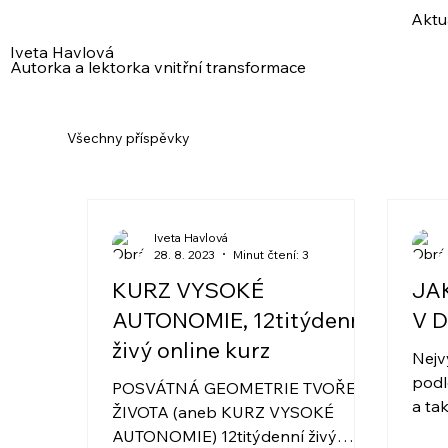
Aktu
Iveta Havlová
Autorka a lektorka vnitřní transformace
Všechny příspěvky
Iveta Havlová
28. 8. 2023
Minut čtení: 3
KURZ VYSOKÉ
JA
AUTONOMIE, 12titýdenní
V 
živý online kurz
Nejv
podl
POSVÁTNÁ GEOMETRIE TVOŘENÍ
a ta
ŽIVOTA (aneb KURZ VYSOKÉ
Neje
AUTONOMIE) 12titýdenní živý