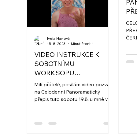
PA
PŘ
CEL
PŘE
ČERN
Iveta Havlová
15. 8. 2023
Minut čtení: 1
přát
setk
VIDEO INSTRUKCE K
SOBOTNÍMU
WORKSOPU
"PANORAMATICKÝ
Milí přátelé, posílám video pozvání
PŘEPIS"
na Celodenní Panoramatický
přepis tuto sobotu 19.8. u mně v
jurtě. Všechny přepisy jsou nahrány
a...